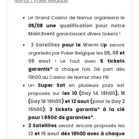
Namur / Poker Belgique
Le Grand Casino de Namur organisera le
05/08 une
qualification pour notre
Main Event
garantissant divers tickets !
3 Satellites
pour le
Warm U
p
seront
organisés par Poker Belgique les
06
,
08
et
09 aout
! Le tout avec
5 tickets
garantis*
à chaque fois. Dé part dès
19h00 au Casino de Namur chez PB.
Un
Super Sat
en plusieurs jours est
proposés sur
les 10 (
Day 1A 18h00
), 11
(
Day 1B 16h00
) et 12 aout (
pour le Day 2
15h00
): 3 tickets garantis* à la clé
pour 1.650€ de garanties*
.
2 Satellites
seront encore proposés les
13
et
15 aout
dès 19h00 avec à chaque