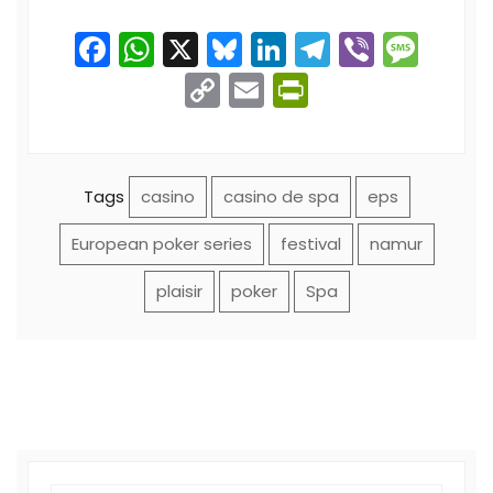
Facebook
WhatsApp
X
Bluesky
LinkedIn
Telegram
Viber
Mes
Copy
Email
PrintFriend
Link
Tags
casino
casino de spa
eps
European poker series
festival
namur
plaisir
poker
Spa