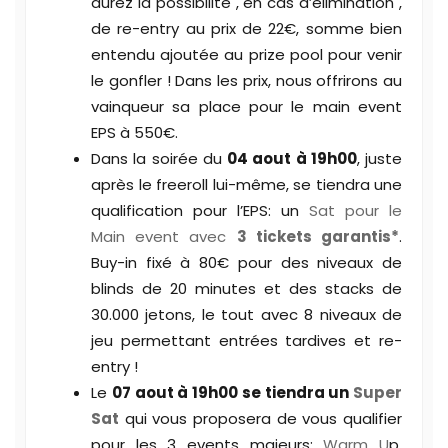
aurez la possibilité , en cas d’élimination ,
de re-entry au prix de 22€, somme bien
entendu ajoutée au prize pool pour venir
le gonfler ! Dans les prix, nous offrirons au
vainqueur sa place pour le main event
EPS à 550€.
Dans la soirée du
04 aout à 19h00
, juste
après le freeroll lui-même, se tiendra une
qualification pour l’EPS: un
Sat pour le
Main event avec
3 tickets garantis*
.
Buy-in fixé à 80€ pour des niveaux de
blinds de 20 minutes et des stacks de
30.000 jetons, le tout avec 8 niveaux de
jeu permettant entrées tardives et re-
entry !
Le
07 aout à 19h00 se tiendra un
Super
Sat
qui vous proposera de vous qualifier
pour les 3 events majeurs:
Warm U
p,