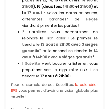
places
les
12
,
14
, 15 (deux fois:
14h00
et
21h00
), 16 (deux fois:
14h00
et
21h00
) et
le
17 aout
! Selon les dates et heures,
différentes garanties* de sièges
viendront pimenter les parties !
2 Satellites vous permettront de
rejoindre le
High Roller
! Le premier se
tiendra le
13 aout à 21h00 avec 3 sièges
garantis*
et le second se tiendra le
14
aout à 14h00 avec 4 sièges garantis
*
.
1
Satellite
vient boucler la lister en vous
propulsant vers le High roller PLO: il se
tiendra le
17 aout à 21h00
!
Pour l’ensemble de ces Satellites,
le calendrier
EPS
vous permet d’avoir une vision globale plus
visuelle !