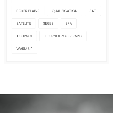
POKER PLAISIR
QUALIFICATION
SAT
SATELITE
SERIES
SPA
TOURNOI
TOURNOI POKER PARIS
WARM UP