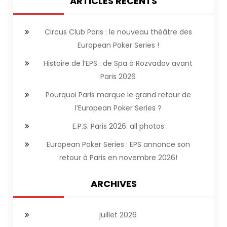
ARTICLES RÉCENTS
Circus Club Paris : le nouveau théâtre des
European Poker Series !
Histoire de l’EPS : de Spa à Rozvadov avant
Paris 2026
Pourquoi Paris marque le grand retour de
l’European Poker Series ?
E.P.S. Paris 2026: all photos
European Poker Series : EPS annonce son
retour à Paris en novembre 2026!
ARCHIVES
juillet 2026