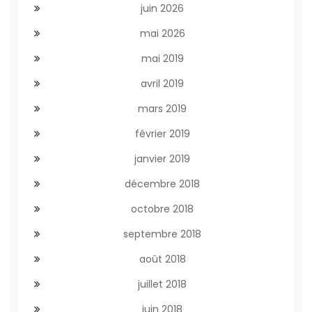
juin 2026
mai 2026
mai 2019
avril 2019
mars 2019
février 2019
janvier 2019
décembre 2018
octobre 2018
septembre 2018
août 2018
juillet 2018
juin 2018