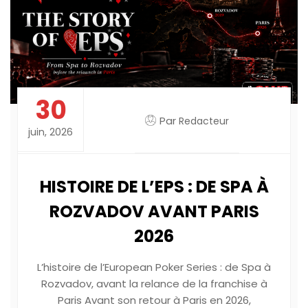
30
Par
Redacteur
juin, 2026
HISTOIRE DE L’EPS : DE SPA À
ROZVADOV AVANT PARIS
2026
L’histoire de l’European Poker Series : de Spa à
Rozvadov, avant la relance de la franchise à
Paris Avant son retour à Paris en 2026,