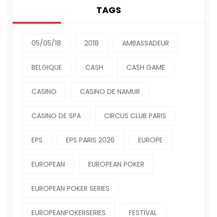
TAGS
05/05/18
2018
AMBASSADEUR
BELGIQUE
CASH
CASH GAME
CASINO
CASINO DE NAMUR
CASINO DE SPA
CIRCUS CLUB PARIS
EPS
EPS PARIS 2026
EUROPE
EUROPEAN
EUROPEAN POKER
EUROPEAN POKER SERIES
EUROPEANPOKERSERIES
FESTIVAL