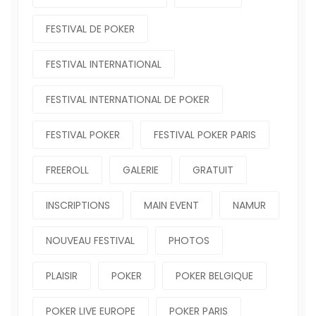
FESTIVAL DE POKER
FESTIVAL INTERNATIONAL
FESTIVAL INTERNATIONAL DE POKER
FESTIVAL POKER
FESTIVAL POKER PARIS
FREEROLL
GALERIE
GRATUIT
INSCRIPTIONS
MAIN EVENT
NAMUR
NOUVEAU FESTIVAL
PHOTOS
PLAISIR
POKER
POKER BELGIQUE
POKER LIVE EUROPE
POKER PARIS