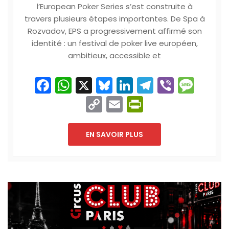
l’European Poker Series s’est construite à
travers plusieurs étapes importantes. De Spa à
Rozvadov, EPS a progressivement affirmé son
identité : un festival de poker live européen,
ambitieux, accessible et
Facebook
WhatsApp
X
Bluesky
LinkedIn
Telegram
Viber
Mes
Copy
Email
PrintFriend
Link
EN SAVOIR PLUS