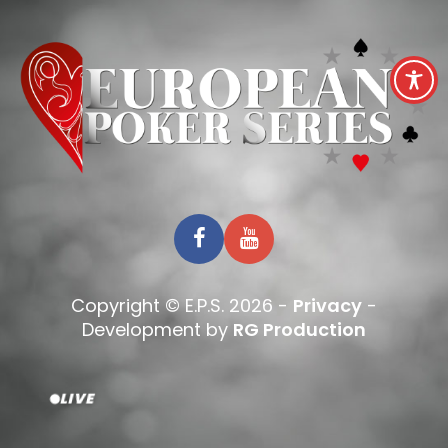
Copyright © E.P.S. 2026 -
Privacy
-
Development by
RG Production
LIVE