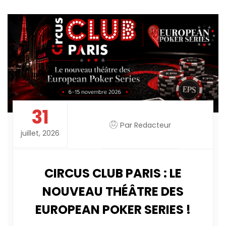
31
Par
Redacteur
juillet, 2026
CIRCUS CLUB PARIS : LE
NOUVEAU THÉÂTRE DES
EUROPEAN POKER SERIES !