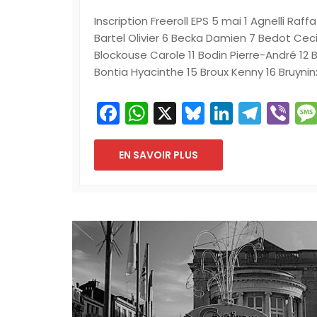
Inscription Freeroll EPS 5 mai 1 Agnelli Ra
Bartel Olivier 6 Becka Damien 7 Bedot Cec
Blockouse Carole 11 Bodin Pierre-André 12
Bontia Hyacinthe 15 Broux Kenny 16 Bruynin
Facebook
WhatsApp
X
Bluesky
LinkedI
Tele
Vi
EN SAVOIR PLUS