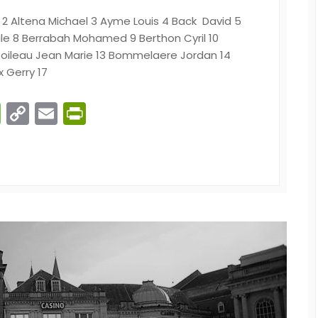
ffa 2 Altena Michael 3 Ayme Louis 4 Back David 5
ile 8 Berrabah Mohamed 9 Berthon Cyril 10
 Boileau Jean Marie 13 Bommelaere Jordan 14
x Gerry 17
n
gram
ber
Message
Copy
Email
PrintFriendly
Link