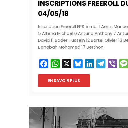
INSCRIPTIONS FREEROLL DU
04/05/18
Inscription Freeroll EPS 5 mai 1 Aerts Manu
5 Altena Michael 6 Antuna Anthony 7 Antu
David 11 Bader Hussein 12 Bartel Olivier 13
Berrabah Mohamed 17 Berthon
Facebook
WhatsApp
X
Bluesky
LinkedI
Tele
Vi
EN SAVOIR PLUS