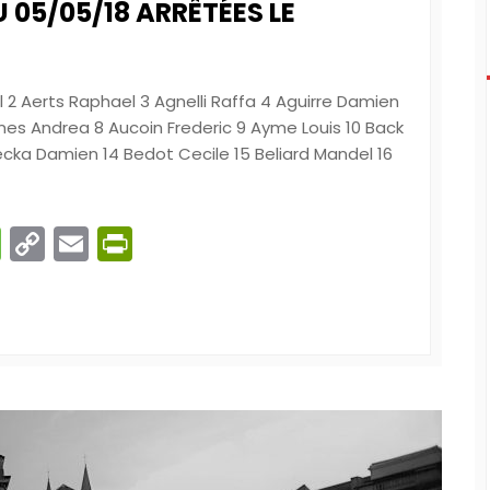
 05/05/18 ARRÊTÉES LE
el 2 Aerts Raphael 3 Agnelli Raffa 4 Aguirre Damien
nes Andrea 8 Aucoin Frederic 9 Ayme Louis 10 Back
 Becka Damien 14 Bedot Cecile 15 Beliard Mandel 16
n
gram
ber
Message
Copy
Email
PrintFriendly
Link