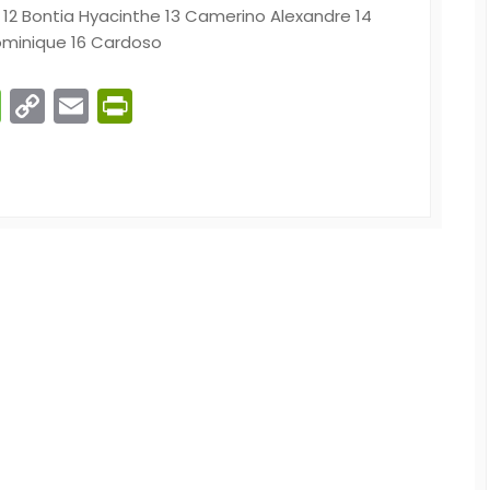
e 12 Bontia Hyacinthe 13 Camerino Alexandre 14
minique 16 Cardoso
n
gram
ber
Message
Copy
Email
PrintFriendly
Link