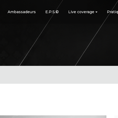
Ambassadeurs
E.P.S.©
Live coverage
Prati