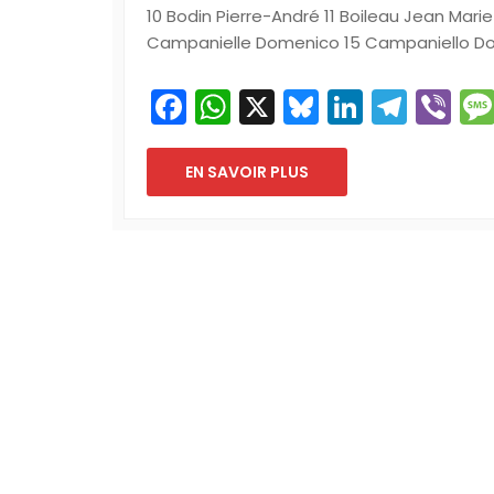
10 Bodin Pierre-André 11 Boileau Jean Mari
Campanielle Domenico 15 Campaniello Do
Facebook
WhatsApp
X
Bluesky
LinkedI
Tele
Vi
EN SAVOIR PLUS