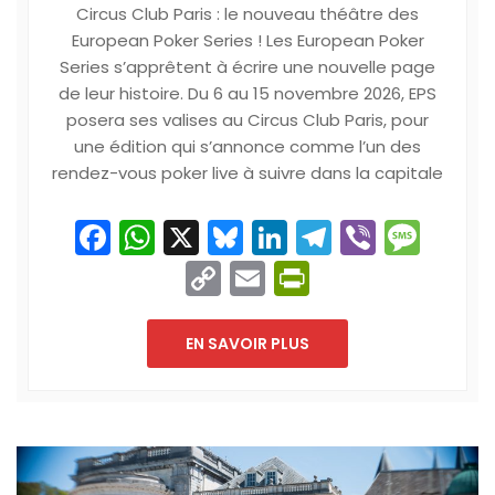
Circus Club Paris : le nouveau théâtre des
European Poker Series ! Les European Poker
Series s’apprêtent à écrire une nouvelle page
de leur histoire. Du 6 au 15 novembre 2026, EPS
posera ses valises au Circus Club Paris, pour
une édition qui s’annonce comme l’un des
rendez-vous poker live à suivre dans la capitale
Facebook
WhatsApp
X
Bluesky
LinkedIn
Telegram
Viber
Mes
Copy
Email
PrintFriend
Link
EN SAVOIR PLUS