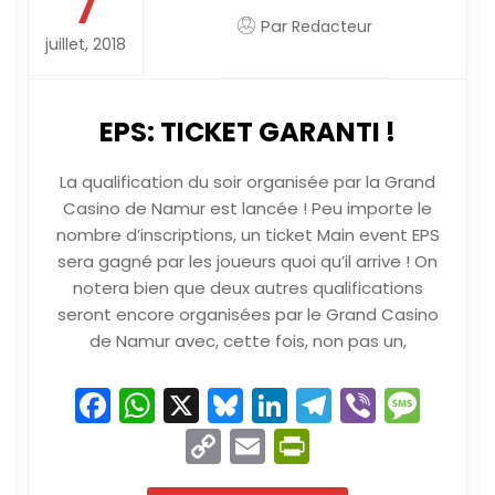
7
Par
Redacteur
juillet, 2018
EPS: TICKET GARANTI !
La qualification du soir organisée par la Grand
Casino de Namur est lancée ! Peu importe le
nombre d’inscriptions, un ticket Main event EPS
sera gagné par les joueurs quoi qu’il arrive ! On
notera bien que deux autres qualifications
seront encore organisées par le Grand Casino
de Namur avec, cette fois, non pas un,
Facebook
WhatsApp
X
Bluesky
LinkedIn
Telegram
Viber
Mes
Copy
Email
PrintFriend
Link