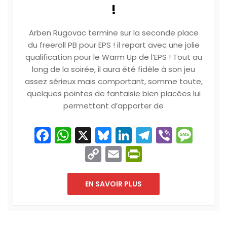
!
Arben Rugovac termine sur la seconde place
du freeroll PB pour EPS ! il repart avec une jolie
qualification pour le Warm Up de l’EPS ! Tout au
long de la soirée, il aura été fidèle à son jeu
assez sérieux mais comportant, somme toute,
quelques pointes de fantaisie bien placées lui
permettant d’apporter de
Facebook
WhatsApp
X
Bluesky
LinkedIn
Telegram
Viber
Mes
Copy
Email
PrintFriend
Link
EN SAVOIR PLUS