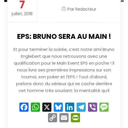
7
Par
Redacteur
juillet, 2018
EPS: BRUNO SERA AU MAIN !
Et pour terminer la soirée, c’est notre ami Bruno
Englebert que nous retrouvons avec une
qualification pour le Main Event EPS en poche ! Il
nous livre ses premières impressions sur son
tournoi, son poker et l’EPS ! Tout d’abord,
parlons donc du sérieux qui se cache derrière
cet homme très souriant: la mentalité qu’il
Facebook
WhatsApp
X
Bluesky
LinkedIn
Telegram
Viber
Mes
Copy
Email
PrintFriend
Link