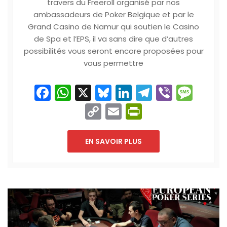
travers du Freeroll organisé par nos
ambassadeurs de Poker Belgique et par le
Grand Casino de Namur qui soutien le Casino
de Spa et l’EPS, il va sans dire que d’autres
possibilités vous seront encore proposées pour
vous permettre
Facebook
WhatsApp
X
Bluesky
LinkedIn
Telegram
Viber
Mes
Copy
Email
PrintFriend
Link
EN SAVOIR PLUS