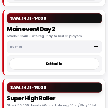
SAM.
14.11
14:00
Main event Day 2
Levels 60min · Late reg. Play to last 16 players
—
Détails
SAM.
14.11
15:00
Super High Roller
Stack 50 000 · Levels 40min · Late reg. 10lvl / Play 15 lvl