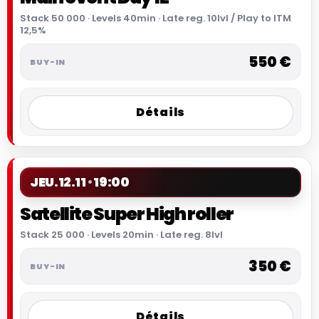
Stack 50 000 · Levels 40min · Late reg. 10lvl / Play to ITM
12,5%
550 €
Détails
JEU.
12.11
19:00
Satellite Super High roller
Stack 25 000 · Levels 20min · Late reg. 8lvl
350 €
Détails