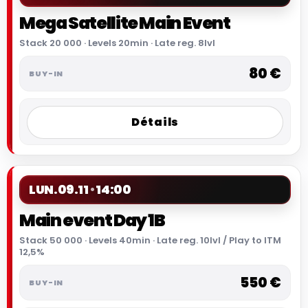
Mega Satellite Main Event
Stack 20 000 · Levels 20min · Late reg. 8lvl
80 €
Détails
LUN.
09.11
14:00
Main event Day 1B
Stack 50 000 · Levels 40min · Late reg. 10lvl / Play to ITM
12,5%
550 €