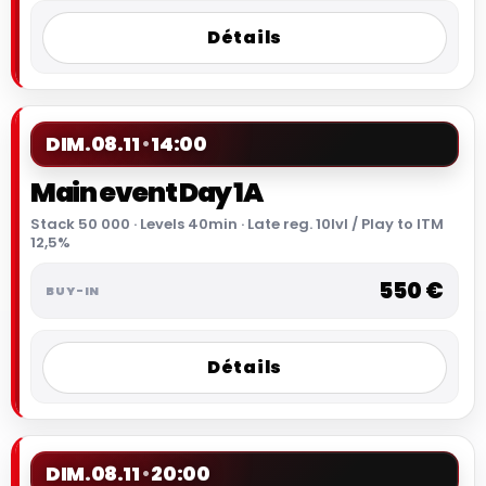
Détails
DIM.
08.11
14:00
Main event Day 1A
Stack 50 000 · Levels 40min · Late reg. 10lvl / Play to ITM
12,5%
550 €
Détails
DIM.
08.11
20:00