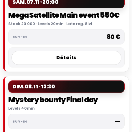
SAM.
07.11
20:00
Mega Satellite Main event 550€
Stack 20 000 · Levels 20min · Late reg. 8lvl
80 €
Détails
DIM.
08.11
13:30
Mystery bounty Final day
Levels 40min
—