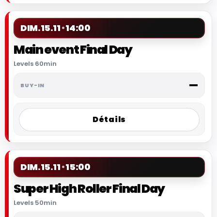
DIM.
15.11
14:00
Main event Final Day
Levels 60min
—
Détails
DIM.
15.11
15:00
Super High Roller Final Day
Levels 50min