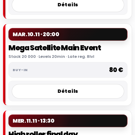
Détails
MAR.
10.11
20:00
Mega Satellite Main Event
Stack 20 000 · Levels 20min · Late reg. 8lvl
80 €
Détails
MER.
11.11
13:30
High roller final day