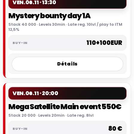
VEN.
06.11
13:30
Mystery bounty day 1A
Stack 40 000 · Levels 30min · Late reg. 10lvl / play to ITM
12,5%
110+100EUR
Détails
VEN.
06.11
20:00
Mega Satellite Main event 550€
Stack 20 000 · Levels 20min · Late reg. 8lvl
80 €