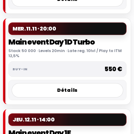
MER.
11.11
20:00
Main event Day 1D Turbo
Stack 50 000 · Levels 20min · Late reg. 10lvl / Play to ITM
12,5%
550 €
Détails
JEU.
12.11
14:00
Main event Day 1E