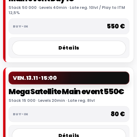
Stack 50 000 · Levels 40min · Late reg. 10lvl / Play to ITM
12,5%
550 €
Détails
VEN.
13.11
15:00
Mega Satellite Main event 550€
Stack 15 000 · Levels 20min · Late reg. 8lvl
80 €
Détails