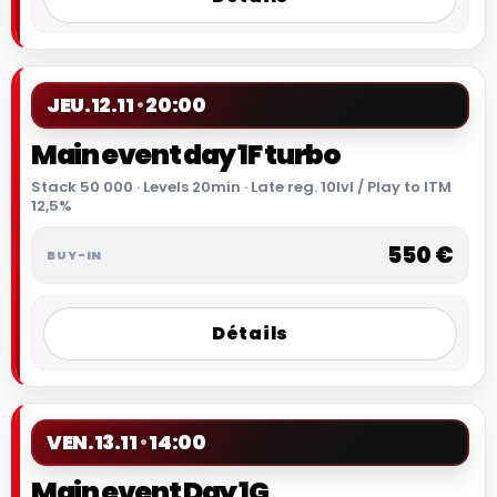
JEU.
12.11
20:00
Main event day 1F turbo
Stack 50 000 · Levels 20min · Late reg. 10lvl / Play to ITM
12,5%
550 €
Détails
VEN.
13.11
14:00
Main event Day 1G