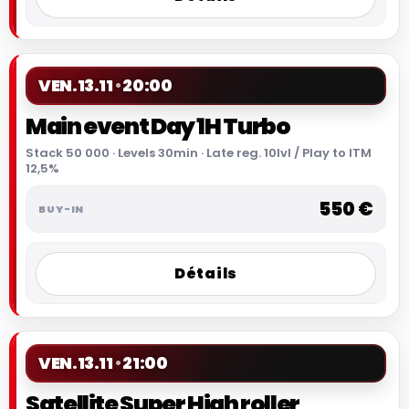
VEN.
13.11
20:00
Main event Day 1H Turbo
Stack 50 000 · Levels 30min · Late reg. 10lvl / Play to ITM
12,5%
550 €
Détails
VEN.
13.11
21:00
Satellite Super High roller