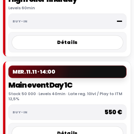
Levels 60min
—
Détails
MER.
11.11
14:00
Main event Day 1C
Stack 50 000 · Levels 40min · Late reg. 10lvl / Play to ITM
12,5%
550 €
Détails