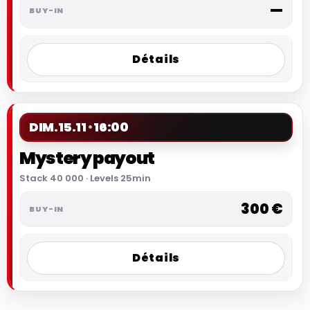
—
Détails
DIM.
15.11
16:00
Mystery payout
Stack 40 000 · Levels 25min
300 €
Détails