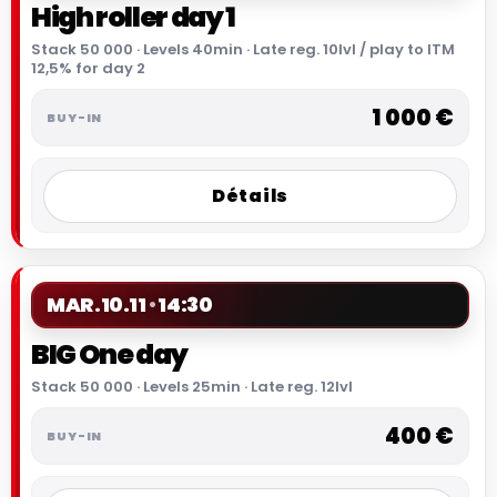
High roller day 1
Stack 50 000 · Levels 40min · Late reg. 10lvl / play to ITM
12,5% for day 2
1 000 €
Détails
MAR.
10.11
14:30
BIG One day
Stack 50 000 · Levels 25min · Late reg. 12lvl
400 €