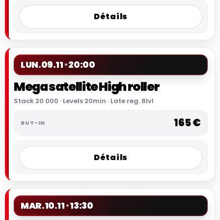
Détails
LUN.
09.11
20:00
Mega satellite High roller
Stack 20 000 · Levels 20min · Late reg. 8lvl
165 €
Détails
MAR.
10.11
13:30