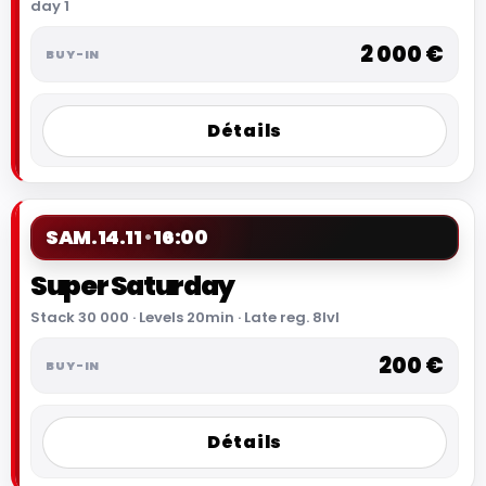
day 1
2 000 €
Détails
SAM.
14.11
16:00
Super Saturday
Stack 30 000 · Levels 20min · Late reg. 8lvl
200 €
Détails