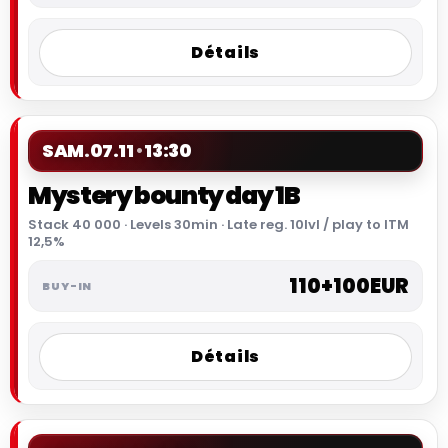
Détails
SAM.
07.11
13:30
Mystery bounty day 1B
Stack 40 000 · Levels 30min · Late reg. 10lvl / play to ITM
12,5%
110+100EUR
Détails