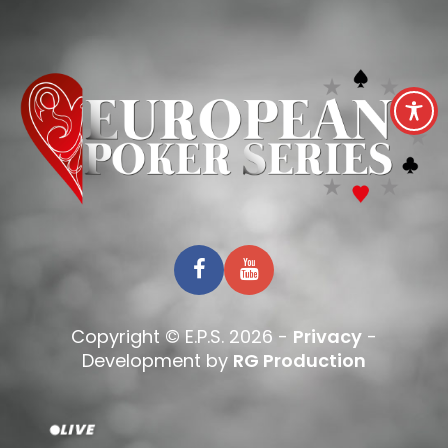
Copyright © E.P.S. 2026 -
Privacy
-
Development by
RG Production
LIVE