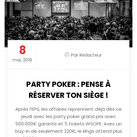
8
Par
Redacteur
mai, 2019
PARTY POKER : PENSE À
RÉSERVER TON SIÈGE !
Après l’EPS, les affaires reprennent déjà dès ce
jeudi avec les party poker grand prix avec
500.000€ garantis et 5 tickets WSOPE. Avec un
buy-in de seulement 220€, le kings attend plus