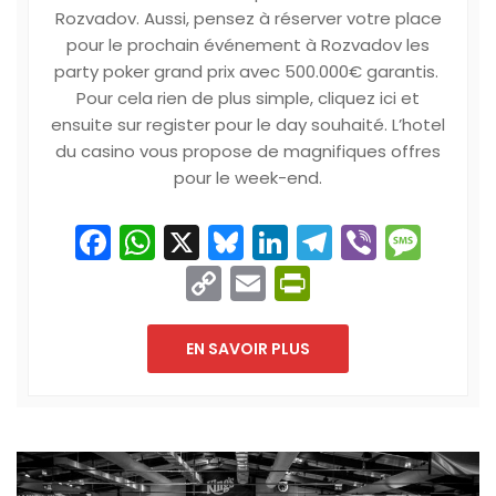
Rozvadov. Aussi, pensez à réserver votre place
pour le prochain événement à Rozvadov les
party poker grand prix avec 500.000€ garantis.
Pour cela rien de plus simple, cliquez ici et
ensuite sur register pour le day souhaité. L’hotel
du casino vous propose de magnifiques offres
pour le week-end.
Facebook
WhatsApp
X
Bluesky
LinkedIn
Telegram
Viber
Mes
Copy
Email
PrintFriend
Link
EN SAVOIR PLUS