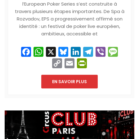
l’European Poker Series s’est construite à
travers plusieurs étapes importantes. De Spa à
Rozvadov, EPS a progressivement affirmé son
identité : un festival de poker live européen,
ambitieux, accessible et
Facebook
WhatsApp
X
Bluesky
LinkedIn
Telegram
Viber
Mes
Copy
Email
PrintFriend
Link
EN SAVOIR PLUS