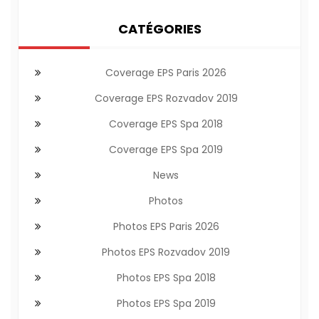
CATÉGORIES
Coverage EPS Paris 2026
Coverage EPS Rozvadov 2019
Coverage EPS Spa 2018
Coverage EPS Spa 2019
News
Photos
Photos EPS Paris 2026
Photos EPS Rozvadov 2019
Photos EPS Spa 2018
Photos EPS Spa 2019