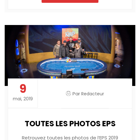
9
Par
Redacteur
mai, 2019
TOUTES LES PHOTOS EPS
Retrouvez toutes les photos de l’EPS 2019