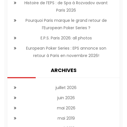
Histoire de l’EPS : de Spa à Rozvadov avant
Paris 2026
Pourquoi Paris marque le grand retour de
l’European Poker Series ?
E.P.S. Paris 2026: all photos
European Poker Series : EPS annonce son
retour à Paris en novembre 2026!
ARCHIVES
juillet 2026
juin 2026
mai 2026
mai 2019