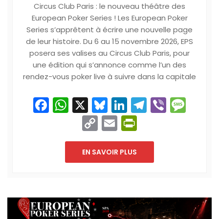
Circus Club Paris : le nouveau théâtre des
European Poker Series ! Les European Poker
Series s’apprêtent à écrire une nouvelle page
de leur histoire. Du 6 au 15 novembre 2026, EPS
posera ses valises au Circus Club Paris, pour
une édition qui s’annonce comme l’un des
rendez-vous poker live à suivre dans la capitale
Facebook
WhatsApp
X
Bluesky
LinkedIn
Telegram
Viber
Mes
Copy
Email
PrintFriend
Link
EN SAVOIR PLUS