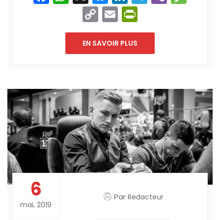
Copy
Email
PrintFriend
Link
EN SAVOIR PLUS
6
Par
Redacteur
mai, 2019