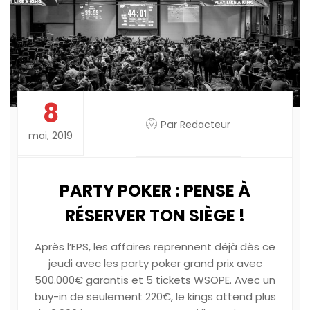
8
Par
Redacteur
mai, 2019
PARTY POKER : PENSE À
RÉSERVER TON SIÈGE !
Après l’EPS, les affaires reprennent déjà dès ce
jeudi avec les party poker grand prix avec
500.000€ garantis et 5 tickets WSOPE. Avec un
buy-in de seulement 220€, le kings attend plus