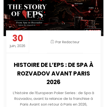
30
Par
Redacteur
juin, 2026
HISTOIRE DE L’EPS : DE SPA À
ROZVADOV AVANT PARIS
2026
L’histoire de l’European Poker Series : de Spa à
Rozvadov, avant la relance de la franchise à
Paris Avant son retour à Paris en 2026,