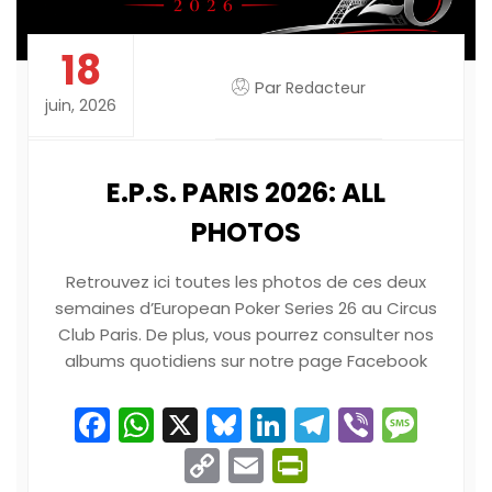
18
Par
Redacteur
juin, 2026
E.P.S. PARIS 2026: ALL
PHOTOS
Retrouvez ici toutes les photos de ces deux
semaines d’European Poker Series 26 au Circus
Club Paris. De plus, vous pourrez consulter nos
albums quotidiens sur notre page Facebook
Facebook
WhatsApp
X
Bluesky
LinkedIn
Telegram
Viber
Mes
Copy
Email
PrintFriend