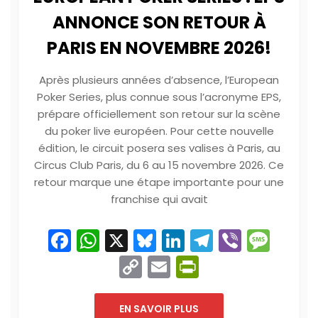
ANNONCE SON RETOUR À
PARIS EN NOVEMBRE 2026!
Après plusieurs années d’absence, l’European
Poker Series, plus connue sous l’acronyme EPS,
prépare officiellement son retour sur la scène
du poker live européen. Pour cette nouvelle
édition, le circuit posera ses valises à Paris, au
Circus Club Paris, du 6 au 15 novembre 2026. Ce
retour marque une étape importante pour une
franchise qui avait
Facebook
WhatsApp
X
Bluesky
LinkedIn
Telegram
Viber
Mes
Copy
Email
PrintFriend
Link
EN SAVOIR PLUS