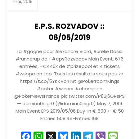
mai, 2019
E.P.S. ROZVADOV ::
06/05/2019
La #gagne pour Alexandre Viard, Aurélie Dassi
#runnerup de l' #epsRozvadov Main Event. 676
entrées, +€440k de #prizepool et 4 tickets
#wsope on top. Tous les résultats sous peu >>
https://t.co/5YKKVorHSt @PokerroomKings
#poker #winner #champion
@PokerNewsFrance pic.twitter.com/P8Bj6GRsPS
— damian0nigr0 (@damian0nigr0) May 7, 2019
Main Event EPS 2019/05/06 Buy-in € 500 + € 50
Entries 508 Re-Entries 168
Facebook
WhatsApp
X
Bluesky
LinkedIn
Telegram
Viber
Mes