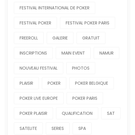
FESTIVAL INTERNATIONAL DE POKER
FESTIVAL POKER
FESTIVAL POKER PARIS
FREEROLL
GALERIE
GRATUIT
INSCRIPTIONS
MAIN EVENT
NAMUR
NOUVEAU FESTIVAL
PHOTOS
PLAISIR
POKER
POKER BELGIQUE
POKER LIVE EUROPE
POKER PARIS
POKER PLAISIR
QUALIFICATION
SAT
SATELITE
SERIES
SPA