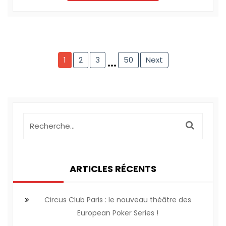
1
2
3
50
Next
•••
ARTICLES RÉCENTS
Circus Club Paris : le nouveau théâtre des
European Poker Series !