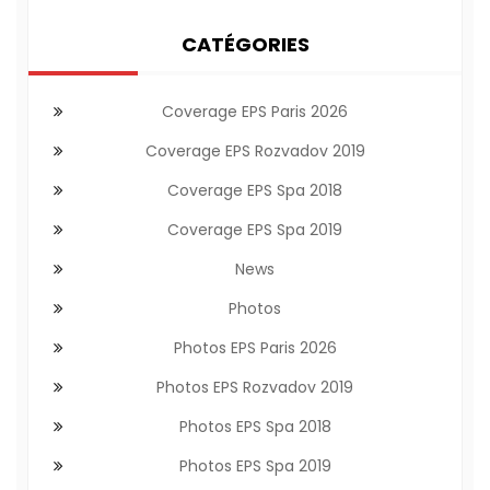
CATÉGORIES
Coverage EPS Paris 2026
Coverage EPS Rozvadov 2019
Coverage EPS Spa 2018
Coverage EPS Spa 2019
News
Photos
Photos EPS Paris 2026
Photos EPS Rozvadov 2019
Photos EPS Spa 2018
Photos EPS Spa 2019