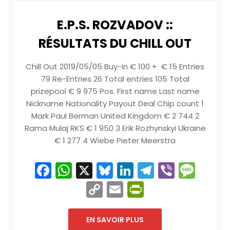
E.P.S. ROZVADOV ::
RÉSULTATS DU CHILL OUT
Chill Out 2019/05/05 Buy-in € 100 + € 15 Entries
79 Re-Entries 26 Total entries 105 Total
prizepool € 9 975 Pos. First name Last name
Nickname Nationality Payout Deal Chip count 1
Mark Paul Berman United Kingdom € 2 744 2
Rama Mulaj RKS € 1 950 3 Erik Rozhynskyi Ukraine
€ 1 277 4 Wiebe Pieter Meerstra
Facebook
WhatsApp
X
Bluesky
LinkedIn
Telegram
Viber
Mes
Copy
Email
PrintFriend
Link
EN SAVOIR PLUS