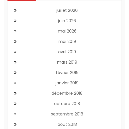
juillet 2026
juin 2026
mai 2026
mai 2019
avril 2019
mars 2019
février 2019
janvier 2019
décembre 2018
octobre 2018
septembre 2018
août 2018