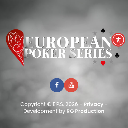
Copyright © E.P.S. 2026 -
Privacy
-
Development by
RG Production