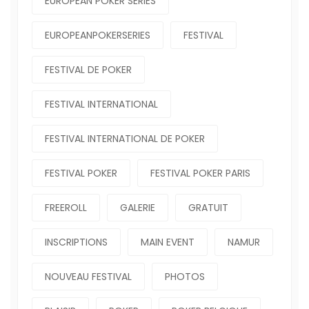
EUROPEAN POKER SERIES
EUROPEANPOKERSERIES
FESTIVAL
FESTIVAL DE POKER
FESTIVAL INTERNATIONAL
FESTIVAL INTERNATIONAL DE POKER
FESTIVAL POKER
FESTIVAL POKER PARIS
FREEROLL
GALERIE
GRATUIT
INSCRIPTIONS
MAIN EVENT
NAMUR
NOUVEAU FESTIVAL
PHOTOS