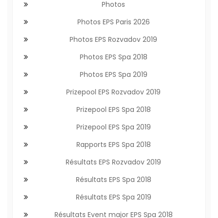
Photos
Photos EPS Paris 2026
Photos EPS Rozvadov 2019
Photos EPS Spa 2018
Photos EPS Spa 2019
Prizepool EPS Rozvadov 2019
Prizepool EPS Spa 2018
Prizepool EPS Spa 2019
Rapports EPS Spa 2018
Résultats EPS Rozvadov 2019
Résultats EPS Spa 2018
Résultats EPS Spa 2019
Résultats Event major EPS Spa 2018