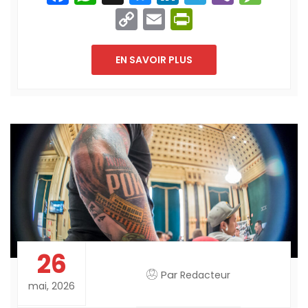
Copy
Email
PrintFriend
Link
EN SAVOIR PLUS
26
Par
Redacteur
mai, 2026