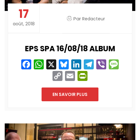
17
Par
Redacteur
août, 2018
EPS SPA 16/08/18 ALBUM
Facebook
WhatsApp
X
Bluesky
LinkedIn
Telegram
Viber
Mes
Copy
Email
PrintFriend
Link
EN SAVOIR PLUS