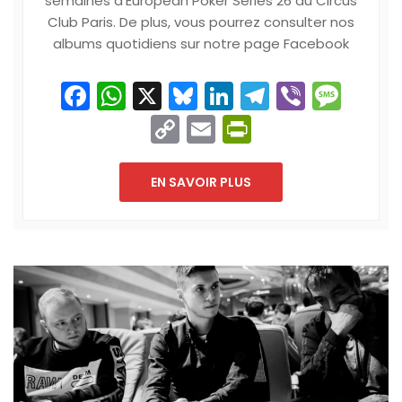
semaines d’European Poker Series 26 au Circus
Club Paris. De plus, vous pourrez consulter nos
albums quotidiens sur notre page Facebook
Facebook
WhatsApp
X
Bluesky
LinkedIn
Telegram
Viber
Mes
Copy
Email
PrintFriend
Link
EN SAVOIR PLUS