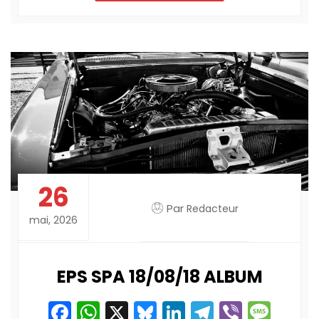
26
Par
Redacteur
mai, 2026
EPS SPA 18/08/18 ALBUM
Facebook
WhatsApp
X
Bluesky
LinkedIn
Telegram
Viber
Mes