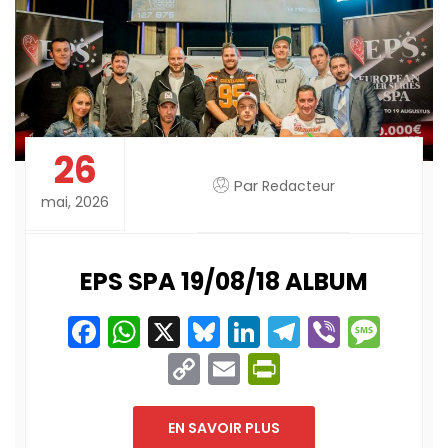
26
Par
Redacteur
mai, 2026
EPS SPA 19/08/18 ALBUM
Facebook
WhatsApp
X
Bluesky
LinkedIn
Telegram
Viber
Mes
Copy
Email
PrintFriend
Link
EN SAVOIR PLUS