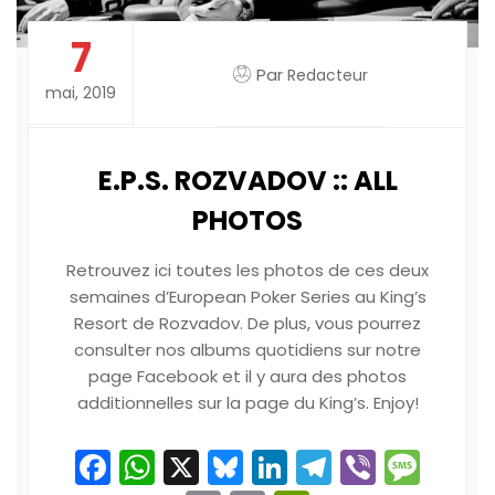
7
Par
Redacteur
mai, 2019
E.P.S. ROZVADOV :: ALL
PHOTOS
Retrouvez ici toutes les photos de ces deux
semaines d’European Poker Series au King’s
Resort de Rozvadov. De plus, vous pourrez
consulter nos albums quotidiens sur notre
page Facebook et il y aura des photos
additionnelles sur la page du King’s. Enjoy!
Facebook
WhatsApp
X
Bluesky
LinkedIn
Telegram
Viber
Mes