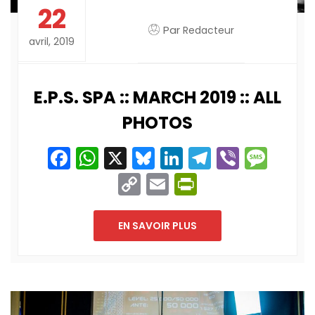
22
Par
Redacteur
avril, 2019
E.P.S. SPA :: MARCH 2019 :: ALL
PHOTOS
Facebook
WhatsApp
X
Bluesky
LinkedIn
Telegram
Viber
Mes
Copy
Email
PrintFriend
Link
EN SAVOIR PLUS