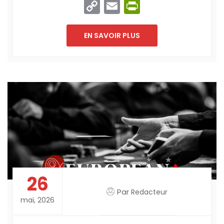
Copy
Email
PrintFriend
Link
EN SAVOIR PLUS
26
Par
Redacteur
mai, 2026