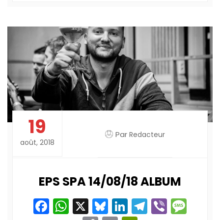
19
Par
Redacteur
août, 2018
EPS SPA 14/08/18 ALBUM
Facebook
WhatsApp
X
Bluesky
LinkedIn
Telegram
Viber
Mes