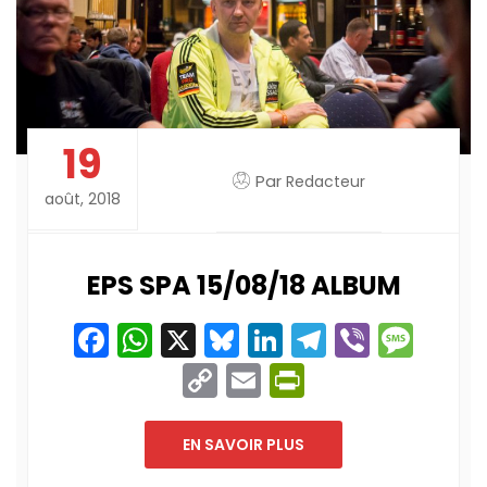
19
Par
Redacteur
août, 2018
EPS SPA 15/08/18 ALBUM
Facebook
WhatsApp
X
Bluesky
LinkedIn
Telegram
Viber
Mes
Copy
Email
PrintFriend
Link
EN SAVOIR PLUS