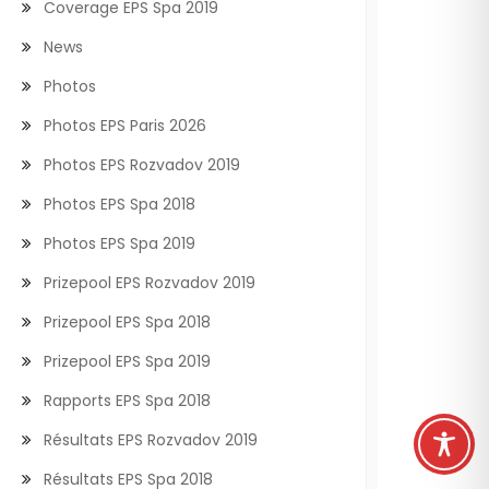
Coverage EPS Spa 2019
News
Photos
Photos EPS Paris 2026
Photos EPS Rozvadov 2019
Photos EPS Spa 2018
Photos EPS Spa 2019
Prizepool EPS Rozvadov 2019
Prizepool EPS Spa 2018
Prizepool EPS Spa 2019
Rapports EPS Spa 2018
Résultats EPS Rozvadov 2019
Résultats EPS Spa 2018