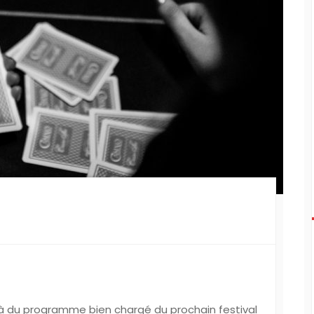
jà du programme bien chargé du prochain festival