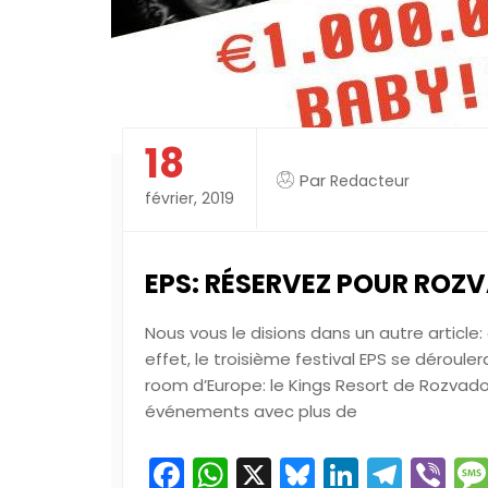
18
Par
Redacteur
février, 2019
EPS: RÉSERVEZ POUR ROZ
Nous vous le disions dans un autre article: 
effet, le troisième festival EPS se déroule
room d’Europe: le Kings Resort de Rozvad
événements avec plus de
Facebook
WhatsApp
X
Bluesky
LinkedI
Tele
Vi