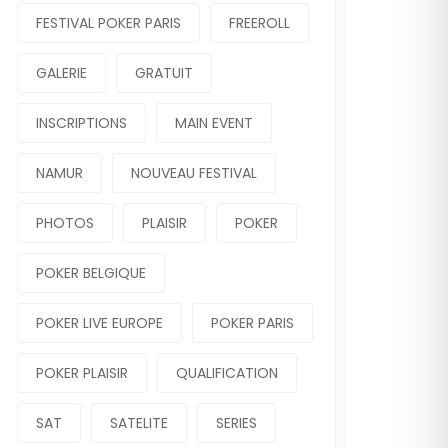
FESTIVAL POKER PARIS
FREEROLL
GALERIE
GRATUIT
INSCRIPTIONS
MAIN EVENT
NAMUR
NOUVEAU FESTIVAL
PHOTOS
PLAISIR
POKER
POKER BELGIQUE
POKER LIVE EUROPE
POKER PARIS
POKER PLAISIR
QUALIFICATION
SAT
SATELITE
SERIES