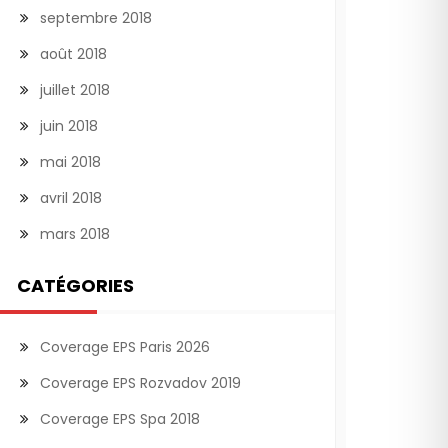
septembre 2018
août 2018
juillet 2018
juin 2018
mai 2018
avril 2018
mars 2018
CATÉGORIES
Coverage EPS Paris 2026
Coverage EPS Rozvadov 2019
Coverage EPS Spa 2018