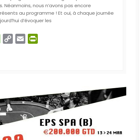
rs. Néanmoins, nous n’avons pas encore
présents au programme ! Et oui, à chaque journée
jourd’hui d’évoquer les
n
gram
ber
Message
Copy
Email
PrintFriendly
Link