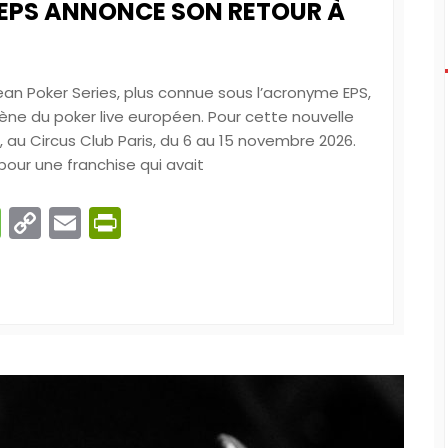
: EPS ANNONCE SON RETOUR À
!
ean Poker Series, plus connue sous l’acronyme EPS,
cène du poker live européen. Pour cette nouvelle
is, au Circus Club Paris, du 6 au 15 novembre 2026.
ur une franchise qui avait
n
gram
ber
Message
Copy
Email
PrintFriendly
Link