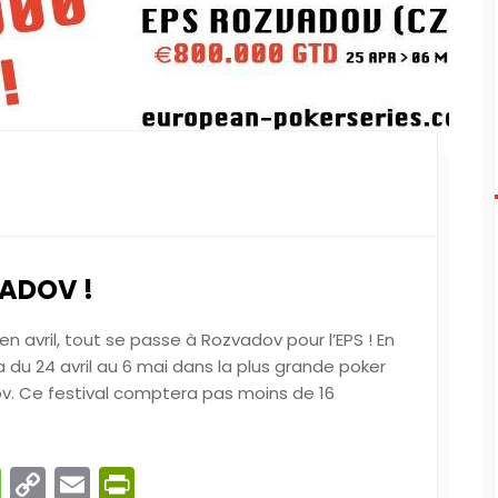
VADOV !
en avril, tout se passe à Rozvadov pour l’EPS ! En
ra du 24 avril au 6 mai dans la plus grande poker
ov. Ce festival comptera pas moins de 16
n
gram
ber
Message
Copy
Email
PrintFriendly