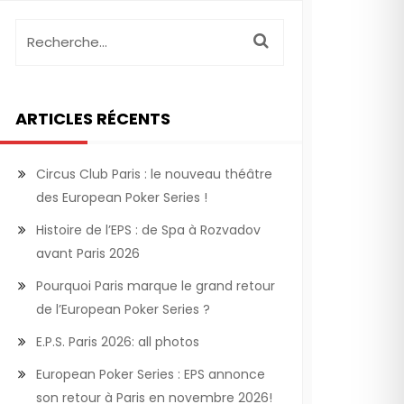
ARTICLES RÉCENTS
Circus Club Paris : le nouveau théâtre
des European Poker Series !
Histoire de l’EPS : de Spa à Rozvadov
avant Paris 2026
Pourquoi Paris marque le grand retour
de l’European Poker Series ?
E.P.S. Paris 2026: all photos
European Poker Series : EPS annonce
son retour à Paris en novembre 2026!