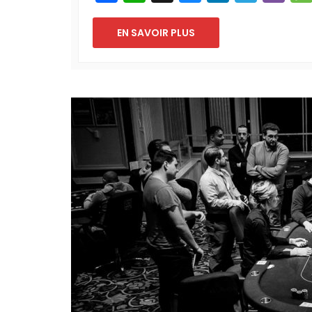
EN SAVOIR PLUS