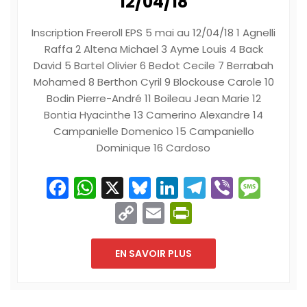
12/04/18
Inscription Freeroll EPS 5 mai au 12/04/18 1 Agnelli
Raffa 2 Altena Michael 3 Ayme Louis 4 Back
David 5 Bartel Olivier 6 Bedot Cecile 7 Berrabah
Mohamed 8 Berthon Cyril 9 Blockouse Carole 10
Bodin Pierre-André 11 Boileau Jean Marie 12
Bontia Hyacinthe 13 Camerino Alexandre 14
Campanielle Domenico 15 Campaniello
Dominique 16 Cardoso
Facebook
WhatsApp
X
Bluesky
LinkedIn
Telegram
Viber
Mes
Copy
Email
PrintFriend
Link
EN SAVOIR PLUS