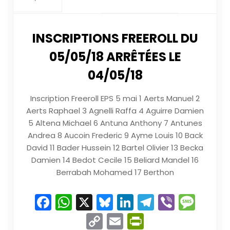
INSCRIPTIONS FREEROLL DU
05/05/18 ARRÊTÉES LE
04/05/18
Inscription Freeroll EPS 5 mai 1 Aerts Manuel 2
Aerts Raphael 3 Agnelli Raffa 4 Aguirre Damien
5 Altena Michael 6 Antuna Anthony 7 Antunes
Andrea 8 Aucoin Frederic 9 Ayme Louis 10 Back
David 11 Bader Hussein 12 Bartel Olivier 13 Becka
Damien 14 Bedot Cecile 15 Beliard Mandel 16
Berrabah Mohamed 17 Berthon
Facebook
WhatsApp
X
Bluesky
LinkedIn
Telegram
Viber
Mes
Copy
Email
PrintFriend