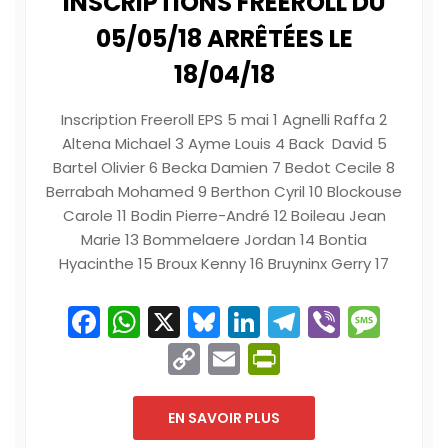
INSCRIPTIONS FREEROLL DU
05/05/18 ARRÊTÉES LE
18/04/18
Inscription Freeroll EPS 5 mai 1 Agnelli Raffa 2
Altena Michael 3 Ayme Louis 4 Back David 5
Bartel Olivier 6 Becka Damien 7 Bedot Cecile 8
Berrabah Mohamed 9 Berthon Cyril 10 Blockouse
Carole 11 Bodin Pierre-André 12 Boileau Jean
Marie 13 Bommelaere Jordan 14 Bontia
Hyacinthe 15 Broux Kenny 16 Bruyninx Gerry 17
Facebook
WhatsApp
X
Bluesky
LinkedIn
Telegram
Viber
Mes
Copy
Email
PrintFriend
Link
EN SAVOIR PLUS