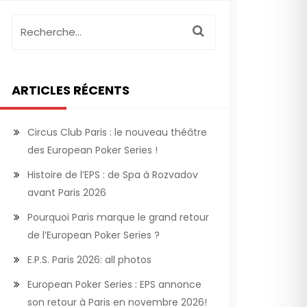
ARTICLES RÉCENTS
Circus Club Paris : le nouveau théâtre
des European Poker Series !
Histoire de l’EPS : de Spa à Rozvadov
avant Paris 2026
Pourquoi Paris marque le grand retour
de l’European Poker Series ?
E.P.S. Paris 2026: all photos
European Poker Series : EPS annonce
son retour à Paris en novembre 2026!