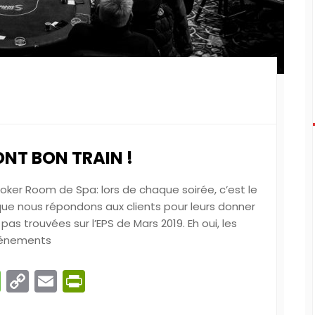
ONT BON TRAIN !
oker Room de Spa: lors de chaque soirée, c’est le
 que nous répondons aux clients pour leurs donner
 pas trouvées sur l’EPS de Mars 2019. Eh oui, les
événements
n
gram
ber
Message
Copy
Email
PrintFriendly
Link