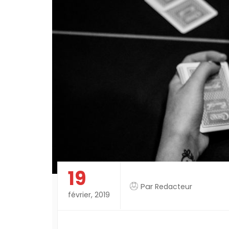
19
Par
Redacteur
février, 2019