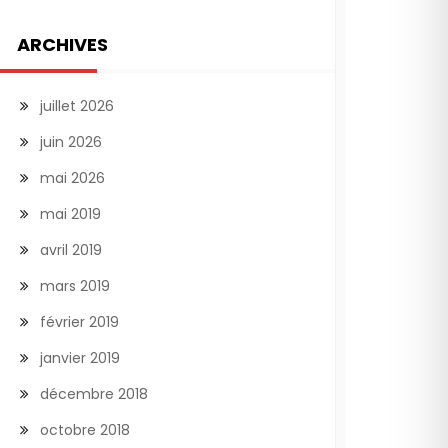
ARCHIVES
juillet 2026
juin 2026
mai 2026
mai 2019
avril 2019
mars 2019
février 2019
janvier 2019
décembre 2018
octobre 2018