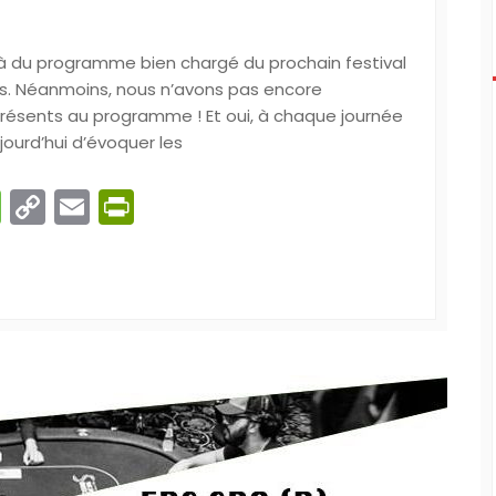
jà du programme bien chargé du prochain festival
rs. Néanmoins, nous n’avons pas encore
présents au programme ! Et oui, à chaque journée
jourd’hui d’évoquer les
n
gram
ber
Message
Copy
Email
PrintFriendly
Link