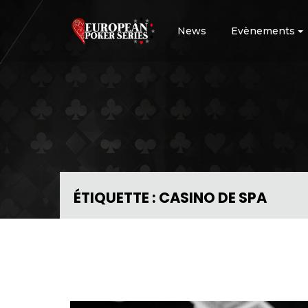
News
Evènements
ÉTIQUETTE :
CASINO DE SPA