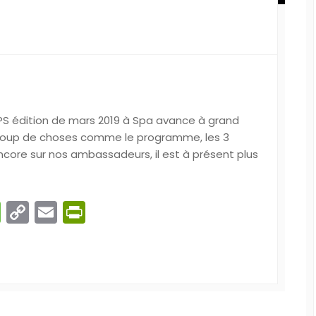
’EPS édition de mars 2019 à Spa avance à grand
ucoup de choses comme le programme, les 3
encore sur nos ambassadeurs, il est à présent plus
n
gram
ber
Message
Copy
Email
PrintFriendly
Link