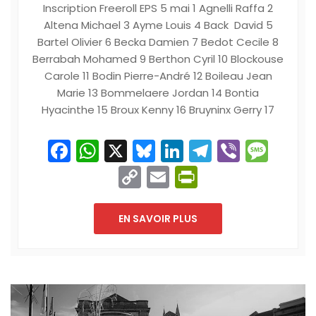
Inscription Freeroll EPS 5 mai 1 Agnelli Raffa 2
Altena Michael 3 Ayme Louis 4 Back David 5
Bartel Olivier 6 Becka Damien 7 Bedot Cecile 8
Berrabah Mohamed 9 Berthon Cyril 10 Blockouse
Carole 11 Bodin Pierre-André 12 Boileau Jean
Marie 13 Bommelaere Jordan 14 Bontia
Hyacinthe 15 Broux Kenny 16 Bruyninx Gerry 17
Facebook
WhatsApp
X
Bluesky
LinkedIn
Telegram
Viber
Mes
Copy
Email
PrintFriend
Link
EN SAVOIR PLUS