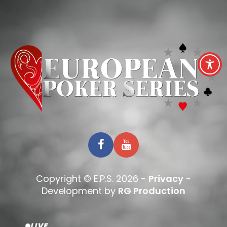
Copyright © E.P.S. 2026 -
Privacy
-
Development by
RG Production
LIVE