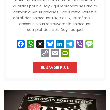
enfin terminée et nous aurons 74 nouveaux
qualifiés pour le Day 2 qui reprendra ses droits
demain à 14h00 précises ! Vous retrouverez le
détail des chipcount (1A, B et C) ici même. Ci-
dessous, vous retrouverez le chipcount
complet des trois Day 1 auquel
Facebook
WhatsApp
X
Bluesky
LinkedIn
Telegram
Viber
Mes
Copy
Email
PrintFriend
Link
EN SAVOIR PLUS