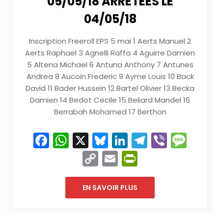
05/05/18 ARRÊTÉES LE
04/05/18
Inscription Freeroll EPS 5 mai 1 Aerts Manuel 2
Aerts Raphael 3 Agnelli Raffa 4 Aguirre Damien
5 Altena Michael 6 Antuna Anthony 7 Antunes
Andrea 8 Aucoin Frederic 9 Ayme Louis 10 Back
David 11 Bader Hussein 12 Bartel Olivier 13 Becka
Damien 14 Bedot Cecile 15 Beliard Mandel 16
Berrabah Mohamed 17 Berthon
Facebook
WhatsApp
X
Bluesky
LinkedIn
Telegram
Viber
Mes
Copy
Email
PrintFriend
Link
EN SAVOIR PLUS