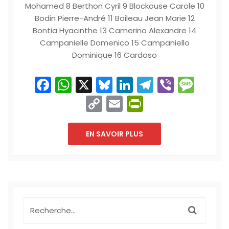
Mohamed 8 Berthon Cyril 9 Blockouse Carole 10
Bodin Pierre-André 11 Boileau Jean Marie 12
Bontia Hyacinthe 13 Camerino Alexandre 14
Campanielle Domenico 15 Campaniello
Dominique 16 Cardoso
Facebook
WhatsApp
X
Bluesky
LinkedIn
Telegram
Viber
Mes
Copy
Email
PrintFriend
Link
EN SAVOIR PLUS