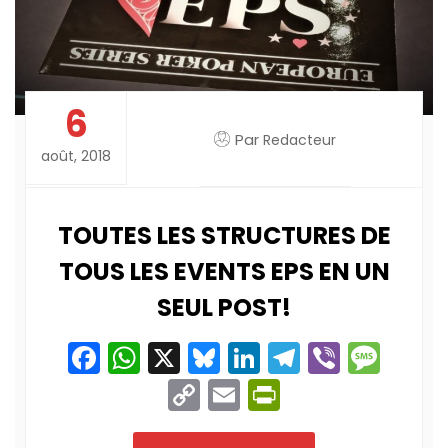
6
Par
Redacteur
août, 2018
TOUTES LES STRUCTURES DE
TOUS LES EVENTS EPS EN UN
SEUL POST!
Facebook
WhatsApp
X
Bluesky
LinkedIn
Telegram
Viber
Mes
Copy
Email
PrintFriend
Link