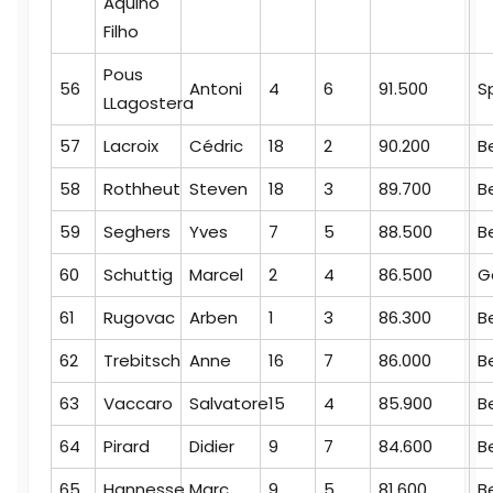
Aquino
Filho
Pous
56
Antoni
4
6
91.500
S
LLagostera
57
Lacroix
Cédric
18
2
90.200
B
58
Rothheut
Steven
18
3
89.700
B
59
Seghers
Yves
7
5
88.500
B
60
Schuttig
Marcel
2
4
86.500
G
61
Rugovac
Arben
1
3
86.300
B
62
Trebitsch
Anne
16
7
86.000
B
63
Vaccaro
Salvatore
15
4
85.900
B
64
Pirard
Didier
9
7
84.600
B
65
Hannesse
Marc
9
5
81.600
B