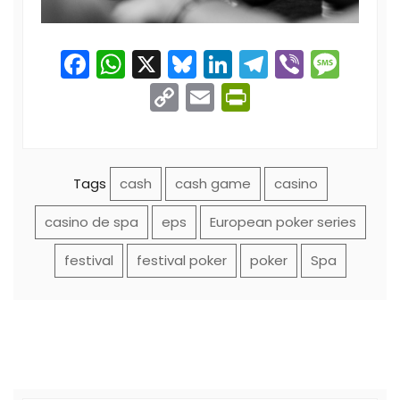
Facebook
WhatsApp
X
Bluesky
LinkedIn
Telegram
Viber
Mes
Copy
Email
PrintFriend
Link
Tags
cash
cash game
casino
casino de spa
eps
European poker series
festival
festival poker
poker
Spa