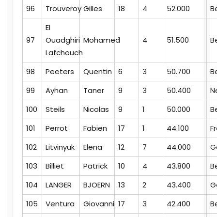
96
Trouveroy
Gilles
18
4
52.000
B
El
97
Ouadghiri
Mohamed
1
4
51.500
B
Lafchouch
98
Peeters
Quentin
6
3
50.700
B
99
Ayhan
Taner
9
3
50.400
N
100
Steils
Nicolas
9
1
50.000
B
101
Perrot
Fabien
17
1
44.100
F
102
Litvinyuk
Elena
12
7
44.000
G
103
Billiet
Patrick
10
4
43.800
B
104
LANGER
BJOERN
13
2
43.400
G
105
Ventura
Giovanni
17
3
42.400
B