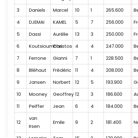
3
Daniels
Marcel
10
1
265.600
B
4
DJEMAI
KAMEL
5
7
256.000
F
5
Dassi
Aurélie
13
3
250.000
F
6
Koutsioumbas
Christos
4
4
247.000
B
7
Ferrone
Gianni
7
1
228.500
B
8
Bléhaut
Frédéric
11
4
208.000
B
9
Jansen
Norbert
12
5
193.900
G
10
Mooney
Geoffrey
12
3
186.600
A
11
Peiffer
Jean
6
4
184.000
B
van
12
Emile
9
2
181.400
N
Irsen