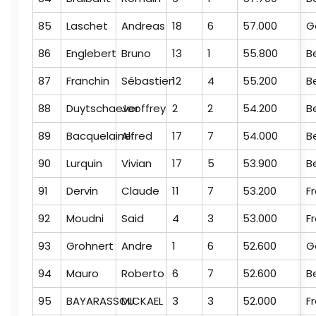
85
Laschet
Andreas
18
6
57.000
G
86
Englebert
Bruno
13
1
55.800
B
87
Franchin
Sébastien
12
4
55.200
B
88
Duytschaever
Jeoffrey
2
2
54.200
B
89
Bacquelaine
Alfred
17
7
54.000
B
90
Lurquin
Vivian
17
5
53.900
B
91
Dervin
Claude
11
7
53.200
F
92
Moudni
Said
4
3
53.000
F
93
Grohnert
Andre
1
6
52.600
G
94
Mauro
Roberto
6
7
52.600
B
95
BAYARASSOU
MICKAEL
3
3
52.000
F