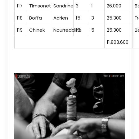
117
Timsonet
Sandrine
3
1
26.000
B
118
Boffa
Adrien
15
3
25.300
F
119
Chinek
Nourreddine
15
5
25.300
B
11.803.600