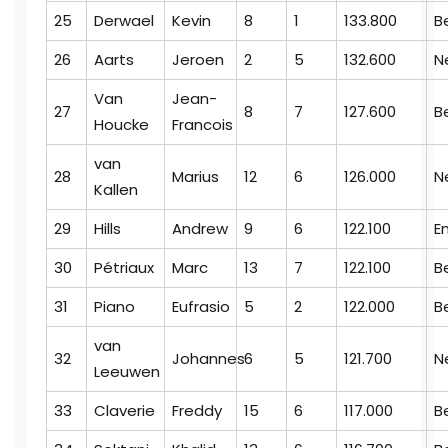
25
Derwael
Kevin
8
1
133.800
B
26
Aarts
Jeroen
2
5
132.600
N
Van
Jean-
27
8
7
127.600
B
Houcke
Francois
van
28
Marius
12
6
126.000
N
Kallen
29
Hills
Andrew
9
6
122.100
E
30
Pétriaux
Marc
13
7
122.100
B
31
Piano
Eufrasio
5
2
122.000
B
van
32
Johannes
6
5
121.700
N
Leeuwen
33
Claverie
Freddy
15
6
117.000
B