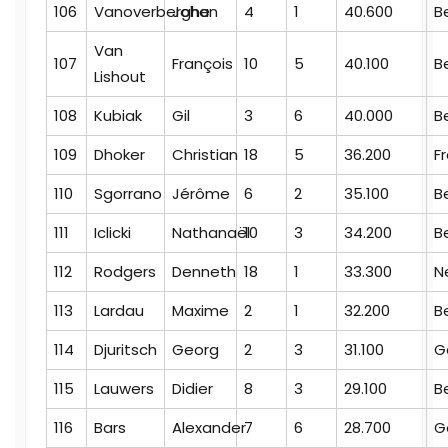
106
Vanoverberghe
Johan
4
1
40.600
B
Van
107
François
10
5
40.100
B
Lishout
108
Kubiak
Gil
3
6
40.000
B
109
Dhoker
Christian
18
5
36.200
F
110
Sgorrano
Jérôme
6
2
35.100
B
111
Iclicki
Nathanaël
10
3
34.200
B
112
Rodgers
Denneth
18
1
33.300
N
113
Lardau
Maxime
2
1
32.200
B
114
Djuritsch
Georg
2
3
31.100
G
115
Lauwers
Didier
8
3
29.100
B
116
Bars
Alexander
7
6
28.700
G