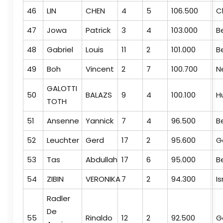
46
LIN
CHEN
4
5
106.500
C
47
Jowa
Patrick
3
4
103.000
B
48
Gabriel
Louis
11
2
101.000
B
49
Boh
Vincent
2
7
100.700
N
GALOTTI
50
BALAZS
9
4
100.100
H
TOTH
51
Ansenne
Yannick
7
4
96.500
B
52
Leuchter
Gerd
17
2
95.600
G
53
Tas
Abdullah
17
6
95.000
B
54
ZIBIN
VERONIKA
7
2
94.300
Is
Radler
De
55
Rinaldo
12
2
92.500
G