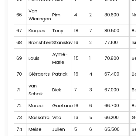
Van
66
Pim
4
2
80.600
N
Wieringen
67
Kiorpes
Tony
18
7
80.500
B
68
Bronshtein
Stanislav
16
2
77.100
Is
Aymé-
69
Louis
15
1
70.800
B
Marie
70
Giéraerts
Patrick
16
4
67.400
B
van
71
Dick
7
3
67.000
B
Schaik
72
Moreci
Gaetano
16
6
66.700
B
73
Massafra
Vito
13
5
66.200
G
74
Meise
Julien
5
6
65.500
B