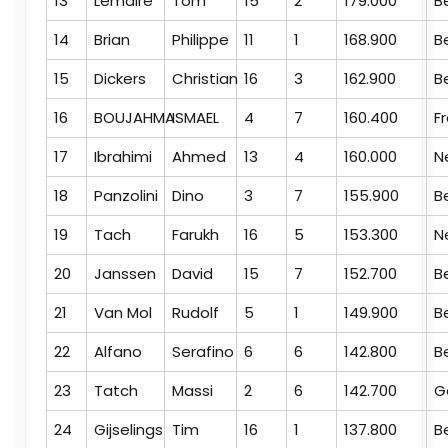
13
Lemaire
Tom
15
2
179.000
B
14
Brian
Philippe
11
1
168.900
B
15
Dickers
Christian
16
3
162.900
B
16
BOUJAHMA
ISMAEL
4
7
160.400
F
17
Ibrahimi
Ahmed
13
4
160.000
N
18
Panzolini
Dino
3
7
155.900
B
19
Tach
Farukh
16
5
153.300
N
20
Janssen
David
15
7
152.700
B
21
Van Mol
Rudolf
5
1
149.900
B
22
Alfano
Serafino
6
6
142.800
B
23
Tatch
Massi
2
6
142.700
G
24
Gijselings
Tim
16
1
137.800
B