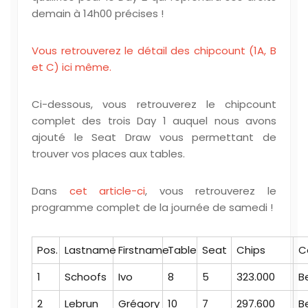
demain à 14h00 précises !
Vous retrouverez le détail des chipcount (1A, B
et C) ici même.
Ci-dessous, vous retrouverez le chipcount
complet des trois Day 1 auquel nous avons
ajouté le Seat Draw vous permettant de
trouver vos places aux tables.
Dans
cet article-ci
, vous retrouverez le
programme complet de la journée de samedi !
Pos.
Lastname
Firstname
Table
Seat
Chips
C
1
Schoofs
Ivo
8
5
323.000
B
2
Lebrun
Grégory
10
7
297.600
B