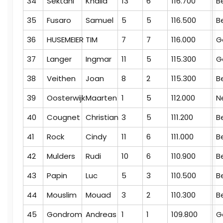
34
Sektani
Khalid
13
6
116.700
B
35
Fusaro
Samuel
5
5
116.500
B
36
HUSEMEIER
TIM
7
7
116.000
G
37
Langer
Ingmar
11
5
115.300
G
38
Veithen
Joan
8
2
115.300
B
39
Oosterwijk
Maarten
1
5
112.000
N
40
Cougnet
Christian
3
5
111.200
B
41
Rock
Cindy
11
6
111.000
B
42
Mulders
Rudi
10
6
110.900
B
43
Papin
Luc
5
3
110.500
B
44
Mouslim
Mouad
3
2
110.300
B
45
Gondrom
Andreas
1
1
109.800
G