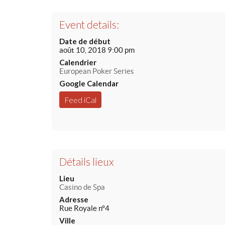
Event details:
Date de début
août 10, 2018 9:00 pm
Calendrier
European Poker Series
Google Calendar
Feed iCal
Détails lieux
Lieu
Casino de Spa
Adresse
Rue Royale n°4
Ville