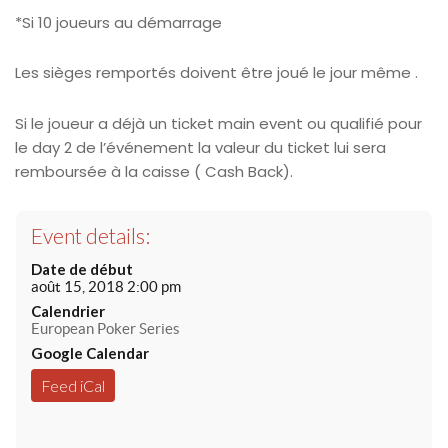
*Si 10 joueurs au démarrage
Les sièges remportés doivent être joué le jour même .
Si le joueur a déjà un ticket main event ou qualifié pour
le day 2 de l’événement la valeur du ticket lui sera
remboursée à la caisse ( Cash Back).
Event details:
Date de début
août 15, 2018 2:00 pm
Calendrier
European Poker Series
Google Calendar
Feed iCal