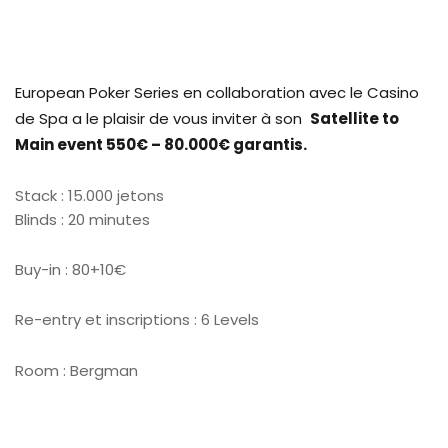
European Poker Series en collaboration avec le Casino
de Spa a le plaisir de vous inviter à son
Satellite to
Main event 550€ – 80.000€ garantis.
Stack : 15.000 jetons
Blinds : 20 minutes
Buy-in : 80+10€
Re-entry et inscriptions : 6 Levels
Room : Bergman