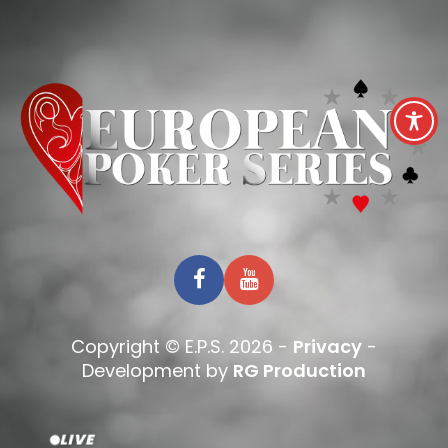
Copyright © E.P.S. 2026 -
Privacy
-
Development by
RG Production
LIVE