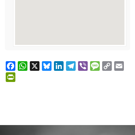
Facebook
WhatsApp
X
Bluesky
LinkedIn
Telegram
Viber
Messa
Cop
Em
Link
PrintFriendly