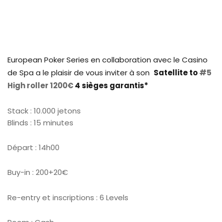
European Poker Series en collaboration avec le Casino
de Spa a le plaisir de vous inviter à son
Satellite to
#5
High roller 1200€
4 sièges garantis*
Stack : 10.000 jetons
Blinds : 15 minutes
Départ : 14h00
Buy-in : 200+20€
Re-entry et inscriptions : 6 Levels