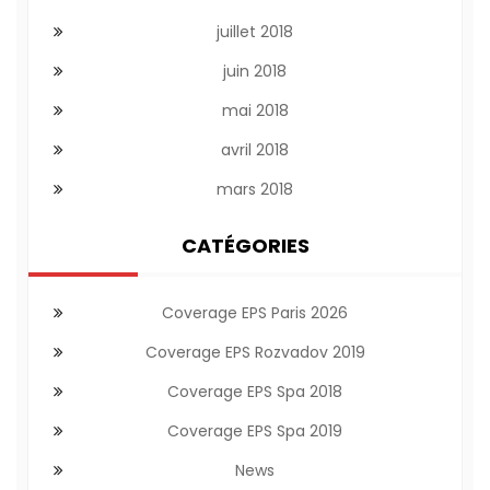
juillet 2018
juin 2018
mai 2018
avril 2018
mars 2018
CATÉGORIES
Coverage EPS Paris 2026
Coverage EPS Rozvadov 2019
Coverage EPS Spa 2018
Coverage EPS Spa 2019
News