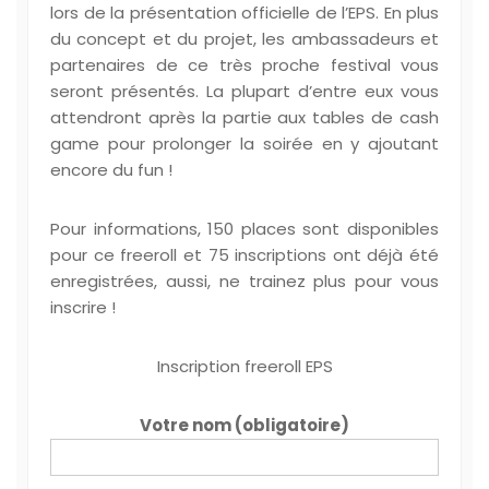
lors de la présentation officielle de l’EPS. En plus
du concept et du projet, les ambassadeurs et
partenaires de ce très proche festival vous
seront présentés. La plupart d’entre eux vous
attendront après la partie aux tables de cash
game pour prolonger la soirée en y ajoutant
encore du fun !
Pour informations, 150 places sont disponibles
pour ce freeroll et 75 inscriptions ont déjà été
enregistrées, aussi, ne trainez plus pour vous
inscrire !
Inscription freeroll EPS
Votre nom (obligatoire)