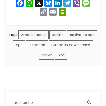
Facebook
WhatsApp
X
Bluesky
LinkedIn
Telegram
Viber
Mes
Copy
Email
PrintFriend
Link
Tags
Ambassadeur
casino
casino de spa
eps
European
European poker series
poker
Spa