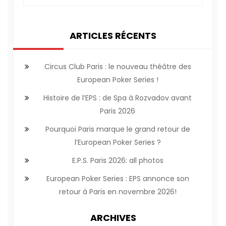
ARTICLES RÉCENTS
Circus Club Paris : le nouveau théâtre des
European Poker Series !
Histoire de l’EPS : de Spa à Rozvadov avant
Paris 2026
Pourquoi Paris marque le grand retour de
l’European Poker Series ?
E.P.S. Paris 2026: all photos
European Poker Series : EPS annonce son
retour à Paris en novembre 2026!
ARCHIVES