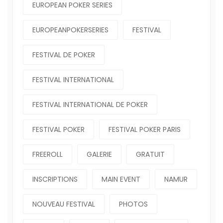
EUROPEAN POKER SERIES
EUROPEANPOKERSERIES
FESTIVAL
FESTIVAL DE POKER
FESTIVAL INTERNATIONAL
FESTIVAL INTERNATIONAL DE POKER
FESTIVAL POKER
FESTIVAL POKER PARIS
FREEROLL
GALERIE
GRATUIT
INSCRIPTIONS
MAIN EVENT
NAMUR
NOUVEAU FESTIVAL
PHOTOS