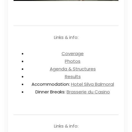
Links & info:
Coverage
Photos
Agenda & Structures
Results
Accommodation:
Hotel Silva Balmoral
Dinner Breaks:
Brasserie du Casino
Links & info: