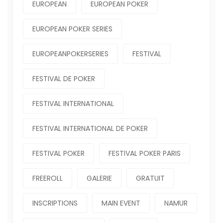
EUROPEAN
EUROPEAN POKER
EUROPEAN POKER SERIES
EUROPEANPOKERSERIES
FESTIVAL
FESTIVAL DE POKER
FESTIVAL INTERNATIONAL
FESTIVAL INTERNATIONAL DE POKER
FESTIVAL POKER
FESTIVAL POKER PARIS
FREEROLL
GALERIE
GRATUIT
INSCRIPTIONS
MAIN EVENT
NAMUR