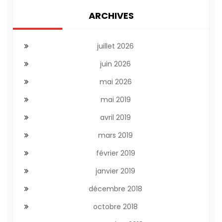
ARCHIVES
juillet 2026
juin 2026
mai 2026
mai 2019
avril 2019
mars 2019
février 2019
janvier 2019
décembre 2018
octobre 2018