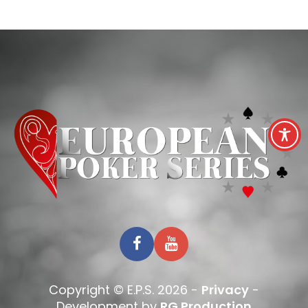
Copyright © E.P.S. 2026 -
Privacy
-
Development by
RG Production