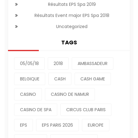
Résultats EPS Spa 2019
Résultats Event major EPS Spa 2018
Uncategorized
TAGS
05/05/18
2018
AMBASSADEUR
BELGIQUE
CASH
CASH GAME
CASINO
CASINO DE NAMUR
CASINO DE SPA
CIRCUS CLUB PARIS
EPS
EPS PARIS 2026
EUROPE