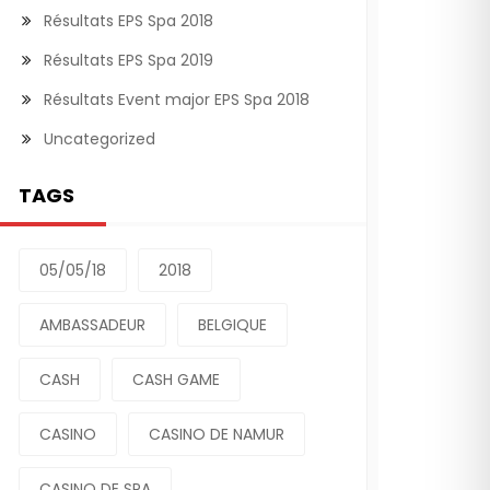
Résultats EPS Spa 2018
Résultats EPS Spa 2019
Résultats Event major EPS Spa 2018
Uncategorized
TAGS
05/05/18
2018
AMBASSADEUR
BELGIQUE
CASH
CASH GAME
CASINO
CASINO DE NAMUR
CASINO DE SPA