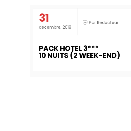
31
Par
Redacteur
décembre, 2018
PACK HOTEL 3***
10 NUITS (2 WEEK-END)