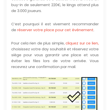
buy-in de seulement 220€, le kings attend plus
de 3.000 joueurs.
C’est pourquoi il est vivement recommander
de
réserver votre place pour cet événement
.
Pour cela rien de plus simple,
cliquez sur ce lien,
choisissez votre day souhaité et réservez votre
siège pour vous garantir une place et vous
éviter les files lors de votre arrivée. Vous
recevrez une confirmation par mail.