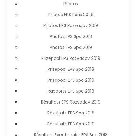
Photos
Photos EPS Paris 2026
Photos EPS Rozvadov 2019
Photos EPS Spa 2018
Photos EPS Spa 2019
Prizepool EPS Rozvadov 2019
Prizepool EPS Spa 2018
Prizepool EPS Spa 2019
Rapports EPS Spa 2018
Résultats EPS Rozvadov 2019
Résultats EPS Spa 2018
Résultats EPS Spa 2019
Résultats Event major EPS Spa 2018