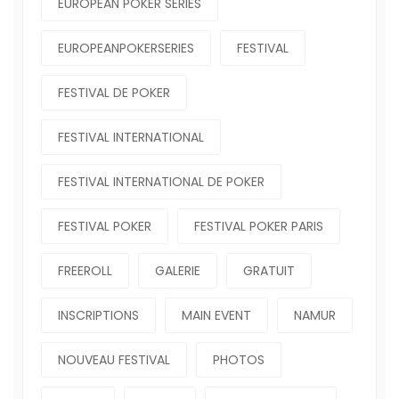
EUROPEAN POKER SERIES
EUROPEANPOKERSERIES
FESTIVAL
FESTIVAL DE POKER
FESTIVAL INTERNATIONAL
FESTIVAL INTERNATIONAL DE POKER
FESTIVAL POKER
FESTIVAL POKER PARIS
FREEROLL
GALERIE
GRATUIT
INSCRIPTIONS
MAIN EVENT
NAMUR
NOUVEAU FESTIVAL
PHOTOS