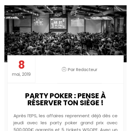
8
Par
Redacteur
mai, 2019
PARTY POKER : PENSE À
RÉSERVER TON SIÈGE !
Après l’EPS, les affaires reprennent déjà dès ce
jeudi avec les party poker grand prix avec
500.000€ garantis et 5 tickets WSOPE. Avec un