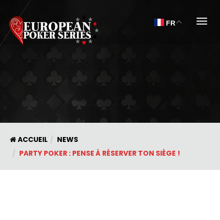
Togg
FR
ACCUEIL
NEWS
PARTY POKER : PENSE À RÉSERVER TON SIÈGE !