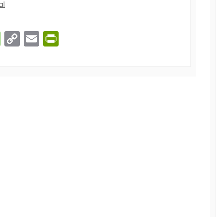
al
n
gram
ber
Message
Copy
Email
PrintFriendly
Link