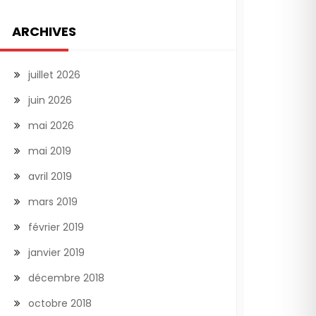
ARCHIVES
juillet 2026
juin 2026
mai 2026
mai 2019
avril 2019
mars 2019
février 2019
janvier 2019
décembre 2018
octobre 2018