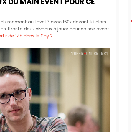
UX DU MAIN EVENT POUR CE
 du moment au Level 7 avec 160k devant lui alors
s. Il reste deux niveaux à jouer pour ce soir avant
rtir de 14h dans le Day 2
.