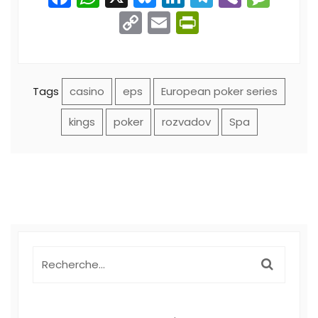
Copy
Email
PrintFriend
Link
Tags
casino
eps
European poker series
kings
poker
rozvadov
Spa