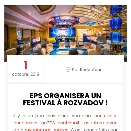
1
Par
Redacteur
octobre, 2018
EPS ORGANISERA UN
FESTIVAL À ROZVADOV !
Il y a un peu plus d’une semaine,
nous vous
annoncions qu’EPS continuait l’aventure avec
de nouveaux partenaires
. C’est chose faite car