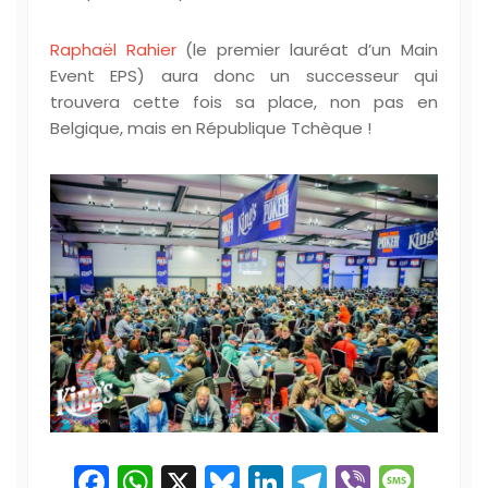
Raphaël Rahier
(le premier lauréat d’un Main
Event EPS) aura donc un successeur qui
trouvera cette fois sa place, non pas en
Belgique, mais en République Tchèque !
Facebook
WhatsApp
X
Bluesky
LinkedIn
Telegram
Viber
Mes