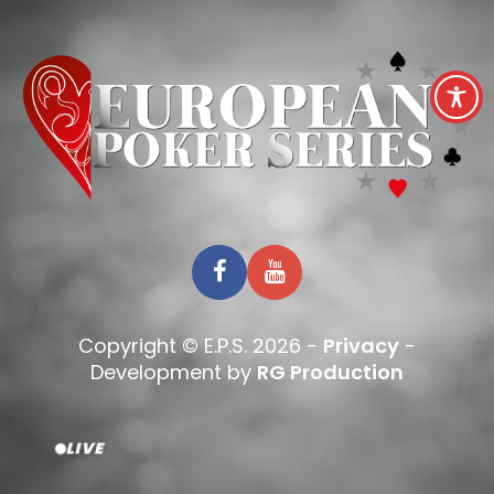
Copyright © E.P.S. 2026 -
Privacy
-
Development by
RG Production
LIVE