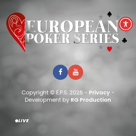
Copyright © E.P.S. 2026 -
Privacy
-
Development by
RG Production
LIVE