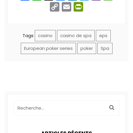
Copy
Email
PrintFriend
Link
Tags
casino
casino de spa
eps
European poker series
poker
Spa