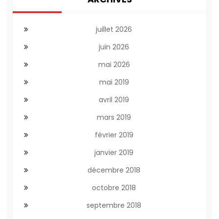
juillet 2026
juin 2026
mai 2026
mai 2019
avril 2019
mars 2019
février 2019
janvier 2019
décembre 2018
octobre 2018
septembre 2018