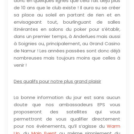
donc en quelques lignes que cela fait déjà plus
de 10 ans que le club existe ! Il aura su se créer
sa place au soleil en partant de rien et en
envisageant tout, bourlinguant de salles
itinérantes en salons du poker pour s’établir,
dans un premier temps, à Anderlues mais aussi
à Soignies ou, principalement, au Grand Casino
de Namur ! Les années passées sont donc déjà
nombreuses mais toujours moins que celles à
venir !
Des qualifs pour notre plus grand plaisir
La bonne information du jour est sans aucun
doute que nos ambassadeurs EPS vous
proposeront des satellites qui vous
permettront de vous qualifier directement
pour nos événements, qu’il s’agisse du
Warm
Up
, du
Main Event
ou même simplement du