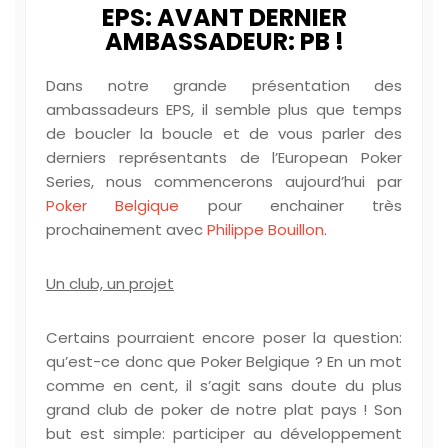
EPS: AVANT DERNIER
AMBASSADEUR: PB !
Dans notre grande présentation des
ambassadeurs EPS, il semble plus que temps
de boucler la boucle et de vous parler des
derniers représentants de l’European Poker
Series, nous commencerons aujourd’hui par
Poker Belgique
pour enchainer très
prochainement avec
Philippe Bouillon
.
Un club, un projet
Certains pourraient encore poser la question:
qu’est-ce donc que Poker Belgique ? En un mot
comme en cent, il s’agit sans doute du plus
grand club de poker de notre plat pays ! Son
but est simple: participer au développement