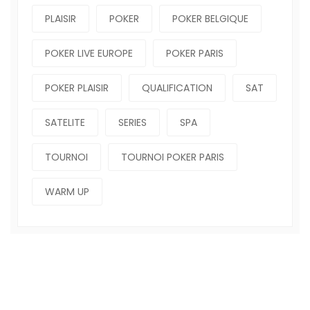
PLAISIR
POKER
POKER BELGIQUE
POKER LIVE EUROPE
POKER PARIS
POKER PLAISIR
QUALIFICATION
SAT
SATELITE
SERIES
SPA
TOURNOI
TOURNOI POKER PARIS
WARM UP