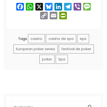
Facebook
WhatsApp
X
Bluesky
LinkedIn
Telegram
Viber
Mes
Copy
Email
PrintFriend
Link
Tags
casino
casino de spa
eps
European poker series
festival de poker
poker
Spa