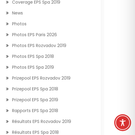
Coverage EPS Spa 2019
News
Photos
Photos EPS Paris 2026
Photos EPS Rozvadov 2019
Photos EPS Spa 2018
Photos EPS Spa 2019
Prizepool EPS Rozvadov 2019
Prizepool EPS Spa 2018
Prizepool EPS Spa 2019
Rapports EPS Spa 2018
Résultats EPS Rozvadov 2019
Résultats EPS Spa 2018