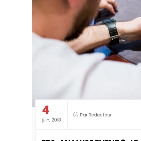
4
Par
Redacteur
juin, 2018