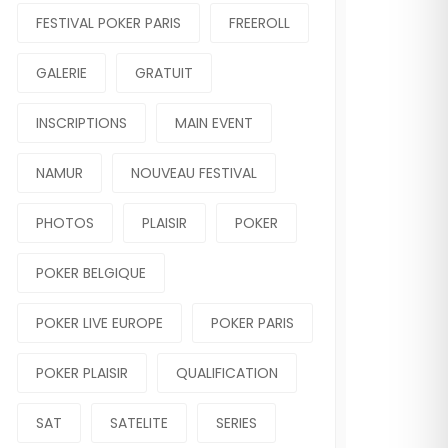
FESTIVAL POKER PARIS
FREEROLL
GALERIE
GRATUIT
INSCRIPTIONS
MAIN EVENT
NAMUR
NOUVEAU FESTIVAL
PHOTOS
PLAISIR
POKER
POKER BELGIQUE
POKER LIVE EUROPE
POKER PARIS
POKER PLAISIR
QUALIFICATION
SAT
SATELITE
SERIES