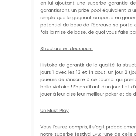
en lui ajoutant une superbe garantie de
garantissons un prize pool équivalent à u
simple que le gagnant emporte en général 
potentiel de base de l’épreuve se porte d
fois la mise de base, de quoi vous faire pa
Structure en deux jours
Histoire de garantir de la qualité, la str
jours 1 avec les 13 et 14 aout, un jour 2 (jo
joueurs de s’inscrire à ce tournoi qui p
belle victoire ! En profitant d’un jour 1 e
jouer à leur aise leur meilleur poker et d
Un Must Play
Vous l’aurez compris, il s’agit probablement
notre superbe festival EPS: l’une de celle