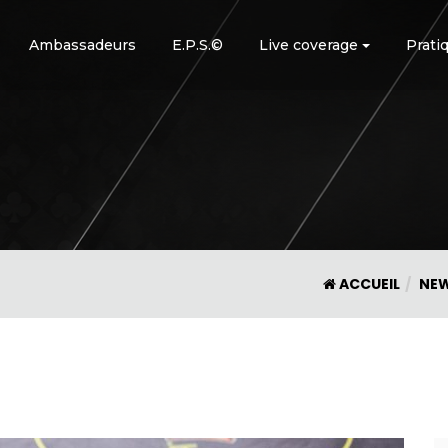
Ambassadeurs
E.P.S.©
Live coverage
Prati
ACCUEIL
NE