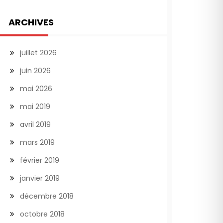
ARCHIVES
juillet 2026
juin 2026
mai 2026
mai 2019
avril 2019
mars 2019
février 2019
janvier 2019
décembre 2018
octobre 2018