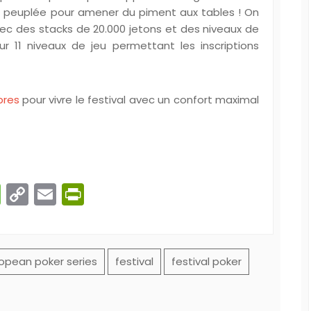
s peuplée pour amener du piment aux tables ! On
vec des stacks de 20.000 jetons et des niveaux de
 11 niveaux de jeu permettant les inscriptions
bres
pour vivre le festival avec un confort maximal
n
gram
ber
Message
Copy
Email
PrintFriendly
Link
opean poker series
festival
festival poker