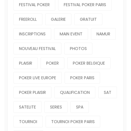
FESTIVAL POKER
FESTIVAL POKER PARIS
FREEROLL
GALERIE
GRATUIT
INSCRIPTIONS
MAIN EVENT
NAMUR
NOUVEAU FESTIVAL
PHOTOS
PLAISIR
POKER
POKER BELGIQUE
POKER LIVE EUROPE
POKER PARIS
POKER PLAISIR
QUALIFICATION
SAT
SATELITE
SERIES
SPA
TOURNOI
TOURNOI POKER PARIS