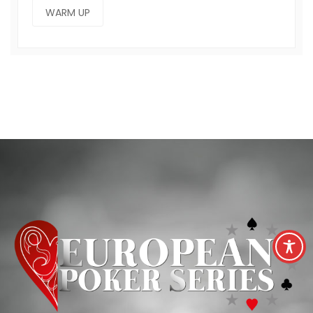
WARM UP