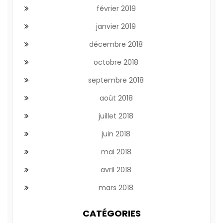
février 2019
janvier 2019
décembre 2018
octobre 2018
septembre 2018
août 2018
juillet 2018
juin 2018
mai 2018
avril 2018
mars 2018
CATÉGORIES