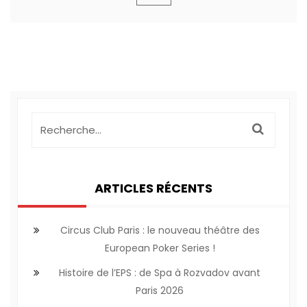
ARTICLES RÉCENTS
Circus Club Paris : le nouveau théâtre des
European Poker Series !
Histoire de l’EPS : de Spa à Rozvadov avant
Paris 2026