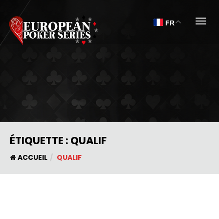
Togg
FR
ÉTIQUETTE :
QUALIF
ACCUEIL
QUALIF