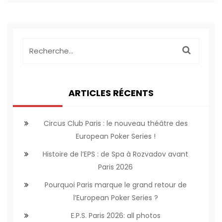
ARTICLES RÉCENTS
Circus Club Paris : le nouveau théâtre des
European Poker Series !
Histoire de l’EPS : de Spa à Rozvadov avant
Paris 2026
Pourquoi Paris marque le grand retour de
l’European Poker Series ?
E.P.S. Paris 2026: all photos