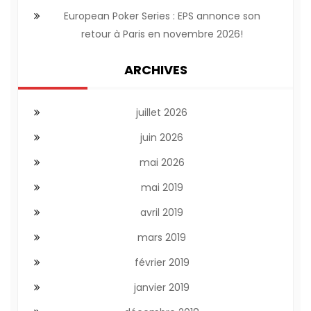
European Poker Series : EPS annonce son
retour à Paris en novembre 2026!
ARCHIVES
juillet 2026
juin 2026
mai 2026
mai 2019
avril 2019
mars 2019
février 2019
janvier 2019