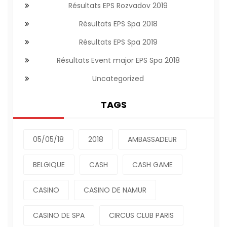
Résultats EPS Rozvadov 2019
Résultats EPS Spa 2018
Résultats EPS Spa 2019
Résultats Event major EPS Spa 2018
Uncategorized
TAGS
05/05/18
2018
AMBASSADEUR
BELGIQUE
CASH
CASH GAME
CASINO
CASINO DE NAMUR
CASINO DE SPA
CIRCUS CLUB PARIS