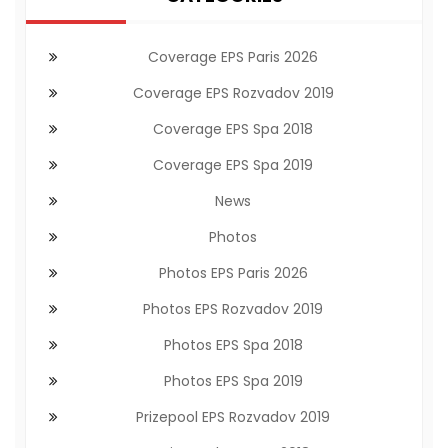
Coverage EPS Paris 2026
Coverage EPS Rozvadov 2019
Coverage EPS Spa 2018
Coverage EPS Spa 2019
News
Photos
Photos EPS Paris 2026
Photos EPS Rozvadov 2019
Photos EPS Spa 2018
Photos EPS Spa 2019
Prizepool EPS Rozvadov 2019