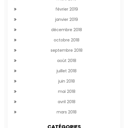
février 2019
janvier 2019
décembre 2018
octobre 2018
septembre 2018
août 2018
juillet 2018
juin 2018
mai 2018
avril 2018
mars 2018
CATÉGORIES