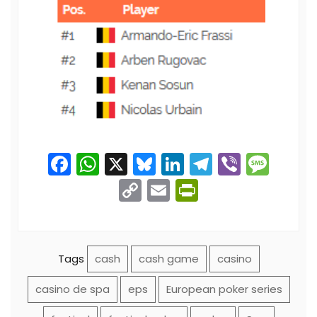
Facebook
WhatsApp
X
Bluesky
LinkedIn
Telegram
Viber
Mes
Copy
Email
PrintFriend
Link
Tags
cash
cash game
casino
casino de spa
eps
European poker series