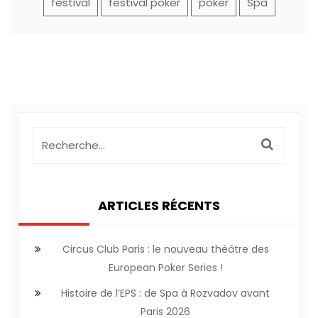
festival
festival poker
poker
Spa
ARTICLES RÉCENTS
Circus Club Paris : le nouveau théâtre des
European Poker Series !
Histoire de l’EPS : de Spa à Rozvadov avant
Paris 2026