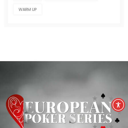
WARM UP