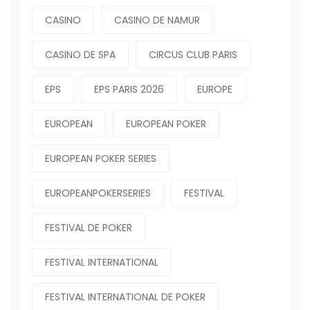
CASINO
CASINO DE NAMUR
CASINO DE SPA
CIRCUS CLUB PARIS
EPS
EPS PARIS 2026
EUROPE
EUROPEAN
EUROPEAN POKER
EUROPEAN POKER SERIES
EUROPEANPOKERSERIES
FESTIVAL
FESTIVAL DE POKER
FESTIVAL INTERNATIONAL
FESTIVAL INTERNATIONAL DE POKER