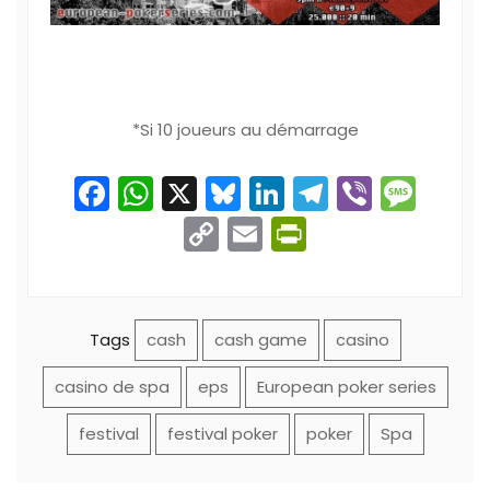
*Si 10 joueurs au démarrage
Facebook
WhatsApp
X
Bluesky
LinkedIn
Telegram
Viber
Mes
Copy
Email
PrintFriend
Link
Tags
cash
cash game
casino
casino de spa
eps
European poker series
festival
festival poker
poker
Spa