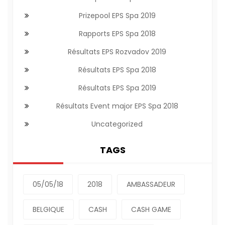
Prizepool EPS Spa 2019
Rapports EPS Spa 2018
Résultats EPS Rozvadov 2019
Résultats EPS Spa 2018
Résultats EPS Spa 2019
Résultats Event major EPS Spa 2018
Uncategorized
TAGS
05/05/18
2018
AMBASSADEUR
BELGIQUE
CASH
CASH GAME