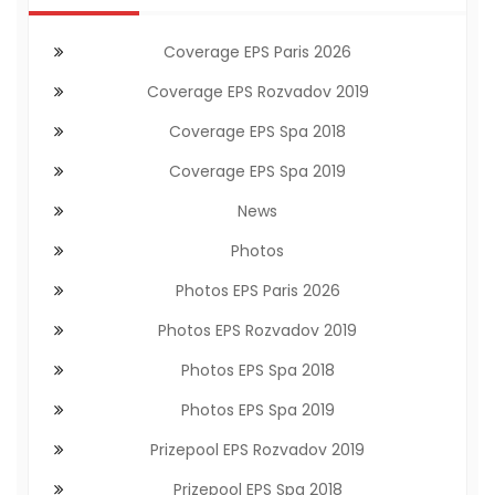
Coverage EPS Paris 2026
Coverage EPS Rozvadov 2019
Coverage EPS Spa 2018
Coverage EPS Spa 2019
News
Photos
Photos EPS Paris 2026
Photos EPS Rozvadov 2019
Photos EPS Spa 2018
Photos EPS Spa 2019
Prizepool EPS Rozvadov 2019
Prizepool EPS Spa 2018