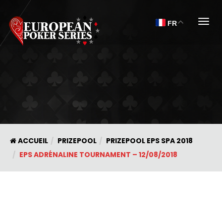
Togg
FR
ACCUEIL
PRIZEPOOL
PRIZEPOOL EPS SPA 2018
EPS ADRÉNALINE TOURNAMENT – 12/08/2018