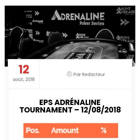
12
Par
Redacteur
août, 2018
EPS ADRÉNALINE
TOURNAMENT – 12/08/2018