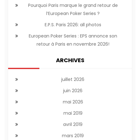
Pourquoi Paris marque le grand retour de
l’European Poker Series ?
E.P.S. Paris 2026: all photos
European Poker Series : EPS annonce son
retour à Paris en novembre 2026!
ARCHIVES
juillet 2026
juin 2026
mai 2026
mai 2019
avril 2019
mars 2019