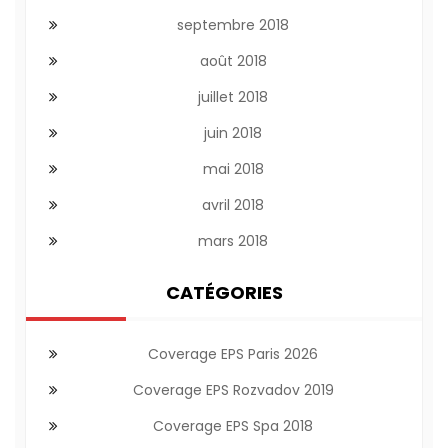
septembre 2018
août 2018
juillet 2018
juin 2018
mai 2018
avril 2018
mars 2018
CATÉGORIES
Coverage EPS Paris 2026
Coverage EPS Rozvadov 2019
Coverage EPS Spa 2018