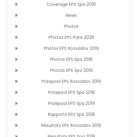
Coverage EPS Spa 2019
News
Photos
Photos EPS Paris 2026
Photos EPS Rozvadov 2019
Photos EPS Spa 2018
Photos EPS Spa 2019
Prizepool EPS Rozvadov 2019
Prizepool EPS Spa 2018
Prizepool EPS Spa 2019
Rapports EPS Spa 2018
Résultats EPS Rozvadov 2019
Résultats EPS Spa 2018