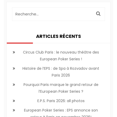
ARTICLES RÉCENTS
Circus Club Paris : le nouveau théâtre des
European Poker Series !
Histoire de l’EPS : de Spa à Rozvadov avant
Paris 2026
Pourquoi Paris marque le grand retour de
l’European Poker Series ?
E.P.S. Paris 2026: all photos
European Poker Series : EPS annonce son