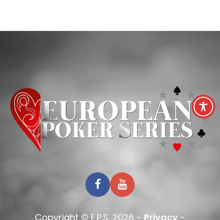
Copyright © E.P.S. 2026 -
Privacy
-