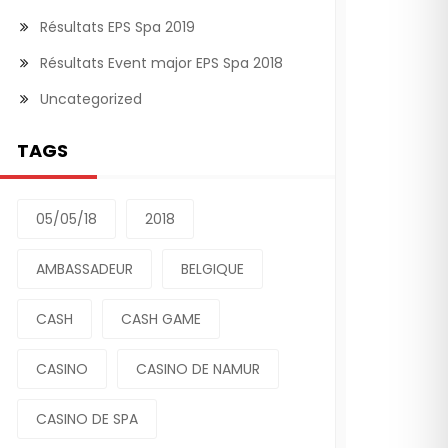
Résultats EPS Spa 2019
Résultats Event major EPS Spa 2018
Uncategorized
TAGS
05/05/18
2018
AMBASSADEUR
BELGIQUE
CASH
CASH GAME
CASINO
CASINO DE NAMUR
CASINO DE SPA