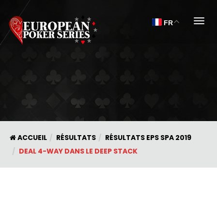
Togg
FR
ACCUEIL
RÉSULTATS
RÉSULTATS EPS SPA 2019
DEAL 4-WAY DANS LE DEEP STACK