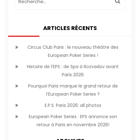
ARTICLES RÉCENTS
Circus Club Paris : le nouveau théâtre des
European Poker Series !
Histoire de l’EPS : de Spa à Rozvadov avant
Paris 2026
Pourquoi Paris marque le grand retour de
l’European Poker Series ?
E.P.S. Paris 2026: all photos
European Poker Series : EPS annonce son
retour à Paris en novembre 2026!