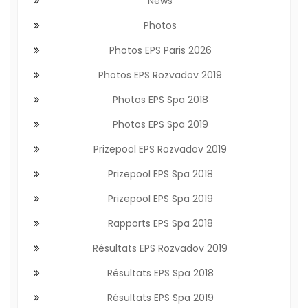
News
Photos
Photos EPS Paris 2026
Photos EPS Rozvadov 2019
Photos EPS Spa 2018
Photos EPS Spa 2019
Prizepool EPS Rozvadov 2019
Prizepool EPS Spa 2018
Prizepool EPS Spa 2019
Rapports EPS Spa 2018
Résultats EPS Rozvadov 2019
Résultats EPS Spa 2018
Résultats EPS Spa 2019