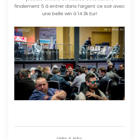
finalement 5 à entrer dans l’argent ce soir avec
une belle win à 14.3k Eur!
Links & info: