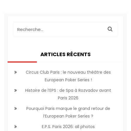
ARTICLES RÉCENTS
Circus Club Paris : le nouveau théâtre des
European Poker Series !
Histoire de l’EPS : de Spa à Rozvadov avant
Paris 2026
Pourquoi Paris marque le grand retour de
l’European Poker Series ?
E.P.S. Paris 2026: all photos