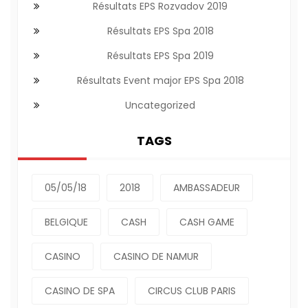
Résultats EPS Rozvadov 2019
Résultats EPS Spa 2018
Résultats EPS Spa 2019
Résultats Event major EPS Spa 2018
Uncategorized
TAGS
05/05/18
2018
AMBASSADEUR
BELGIQUE
CASH
CASH GAME
CASINO
CASINO DE NAMUR
CASINO DE SPA
CIRCUS CLUB PARIS