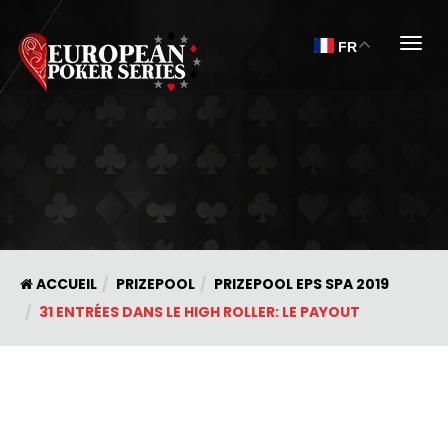
Togg
FR
ACCUEIL
PRIZEPOOL
PRIZEPOOL EPS SPA 2019
31 ENTRÉES DANS LE HIGH ROLLER: LE PAYOUT