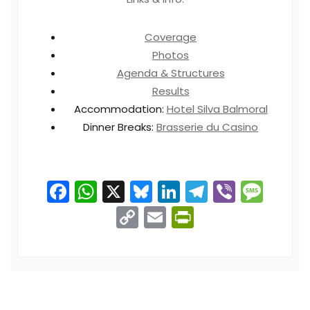
Coverage
Photos
Agenda & Structures
Results
Accommodation:
Hotel Silva Balmoral
Dinner Breaks:
Brasserie du Casino
Facebook
WhatsApp
X
Bluesky
LinkedIn
Telegram
Viber
Mes
Copy
Email
PrintFriend
Link