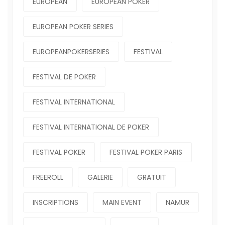
EUROPEAN
EUROPEAN POKER
EUROPEAN POKER SERIES
EUROPEANPOKERSERIES
FESTIVAL
FESTIVAL DE POKER
FESTIVAL INTERNATIONAL
FESTIVAL INTERNATIONAL DE POKER
FESTIVAL POKER
FESTIVAL POKER PARIS
FREEROLL
GALERIE
GRATUIT
INSCRIPTIONS
MAIN EVENT
NAMUR