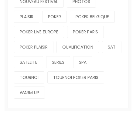
NOUVEAU FESTIVAL
PHOTOS
PLAISIR
POKER
POKER BELGIQUE
POKER LIVE EUROPE
POKER PARIS
POKER PLAISIR
QUALIFICATION
SAT
SATELITE
SERIES
SPA
TOURNOI
TOURNOI POKER PARIS
WARM UP