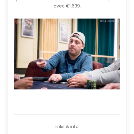
avec €1.639.
Links & info: