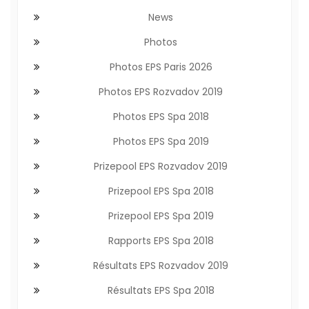
News
Photos
Photos EPS Paris 2026
Photos EPS Rozvadov 2019
Photos EPS Spa 2018
Photos EPS Spa 2019
Prizepool EPS Rozvadov 2019
Prizepool EPS Spa 2018
Prizepool EPS Spa 2019
Rapports EPS Spa 2018
Résultats EPS Rozvadov 2019
Résultats EPS Spa 2018