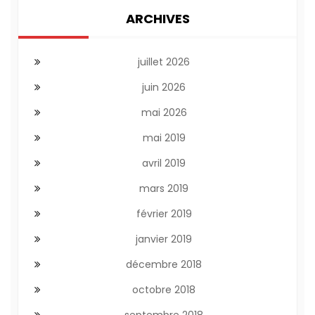
ARCHIVES
juillet 2026
juin 2026
mai 2026
mai 2019
avril 2019
mars 2019
février 2019
janvier 2019
décembre 2018
octobre 2018
septembre 2018