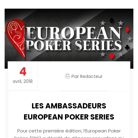
4
Par
Redacteur
avril, 2018
LES AMBASSADEURS
EUROPEAN POKER SERIES
Pour cette première édition, l’European Poker