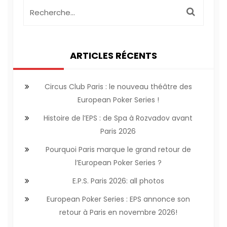
ARTICLES RÉCENTS
Circus Club Paris : le nouveau théâtre des
European Poker Series !
Histoire de l’EPS : de Spa à Rozvadov avant
Paris 2026
Pourquoi Paris marque le grand retour de
l’European Poker Series ?
E.P.S. Paris 2026: all photos
European Poker Series : EPS annonce son
retour à Paris en novembre 2026!