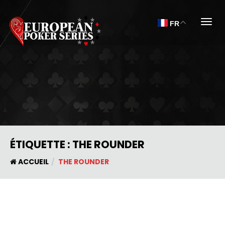
Togg
FR
ÉTIQUETTE :
THE ROUNDER
ACCUEIL
THE ROUNDER