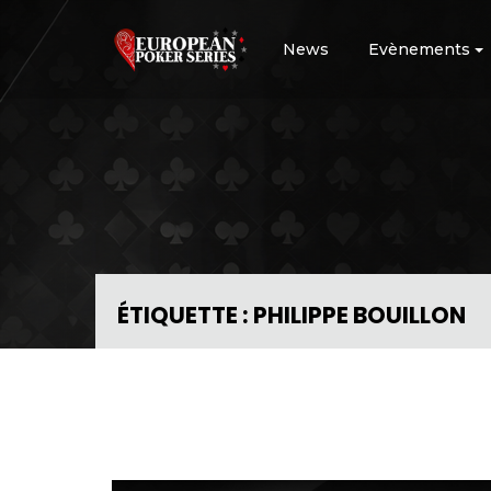
News
Evènements
ÉTIQUETTE :
PHILIPPE BOUILLON