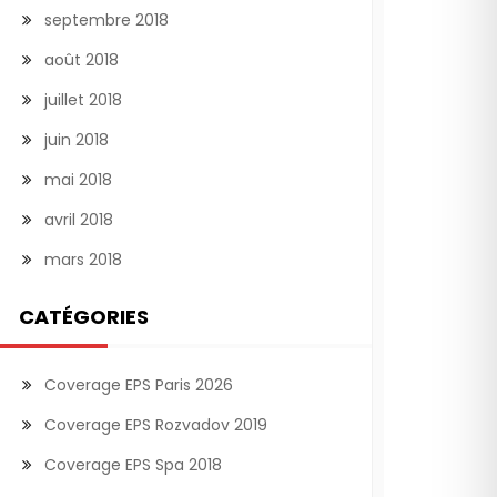
septembre 2018
août 2018
juillet 2018
juin 2018
mai 2018
avril 2018
mars 2018
CATÉGORIES
Coverage EPS Paris 2026
Coverage EPS Rozvadov 2019
Coverage EPS Spa 2018