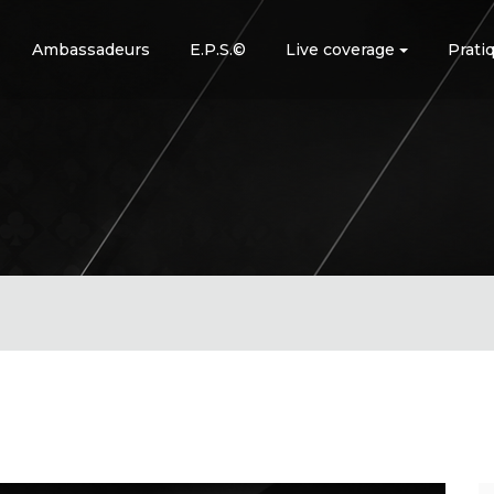
Ambassadeurs
E.P.S.©
Live coverage
Prati