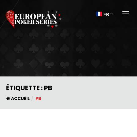
Togg
FR
ÉTIQUETTE :
PB
ACCUEIL
PB