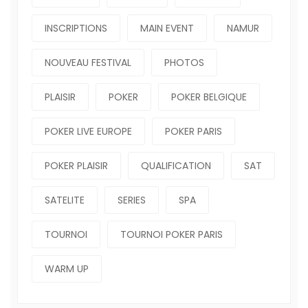
INSCRIPTIONS
MAIN EVENT
NAMUR
NOUVEAU FESTIVAL
PHOTOS
PLAISIR
POKER
POKER BELGIQUE
POKER LIVE EUROPE
POKER PARIS
POKER PLAISIR
QUALIFICATION
SAT
SATELITE
SERIES
SPA
TOURNOI
TOURNOI POKER PARIS
WARM UP