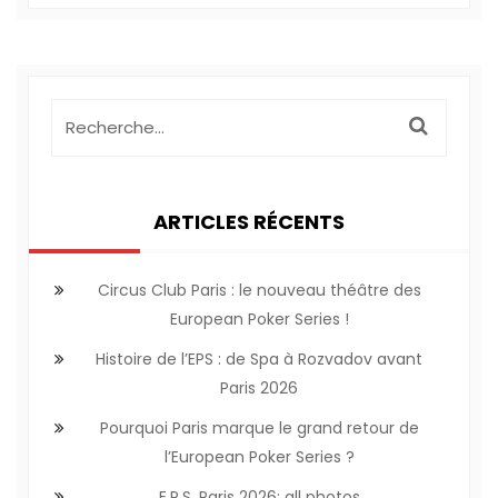
ARTICLES RÉCENTS
Circus Club Paris : le nouveau théâtre des
European Poker Series !
Histoire de l’EPS : de Spa à Rozvadov avant
Paris 2026
Pourquoi Paris marque le grand retour de
l’European Poker Series ?
E.P.S. Paris 2026: all photos