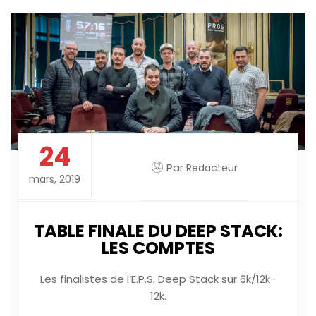
24
Par
Redacteur
mars, 2019
TABLE FINALE DU DEEP STACK:
LES COMPTES
Les finalistes de l’E.P.S. Deep Stack sur 6k/12k-
12k.