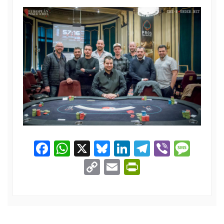
Facebook
WhatsApp
X
Bluesky
LinkedIn
Telegram
Viber
Mes
Copy
Email
PrintFriend
Link