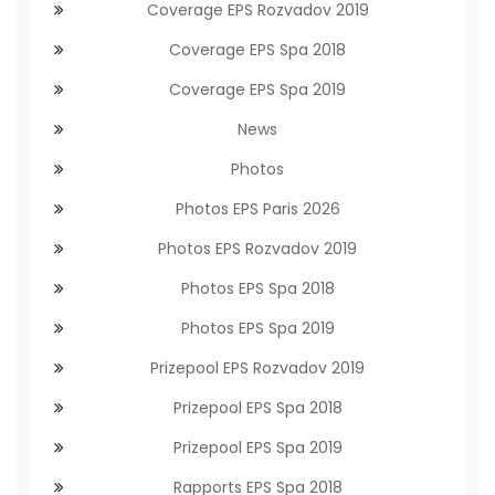
Coverage EPS Rozvadov 2019
Coverage EPS Spa 2018
Coverage EPS Spa 2019
News
Photos
Photos EPS Paris 2026
Photos EPS Rozvadov 2019
Photos EPS Spa 2018
Photos EPS Spa 2019
Prizepool EPS Rozvadov 2019
Prizepool EPS Spa 2018
Prizepool EPS Spa 2019
Rapports EPS Spa 2018