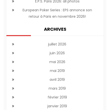
E.P.S. Paris 2026: all photos
European Poker Series : EPS annonce son
retour à Paris en novembre 2026!
ARCHIVES
juillet 2026
juin 2026
mai 2026
mai 2019
avril 2019
mars 2019
février 2019
janvier 2019