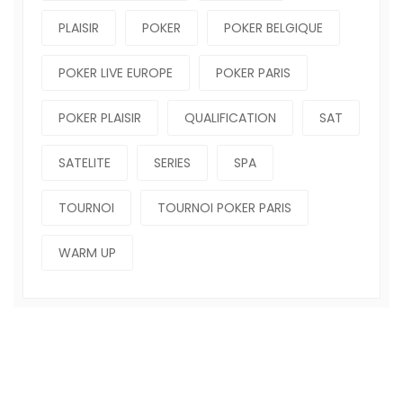
PLAISIR
POKER
POKER BELGIQUE
POKER LIVE EUROPE
POKER PARIS
POKER PLAISIR
QUALIFICATION
SAT
SATELITE
SERIES
SPA
TOURNOI
TOURNOI POKER PARIS
WARM UP