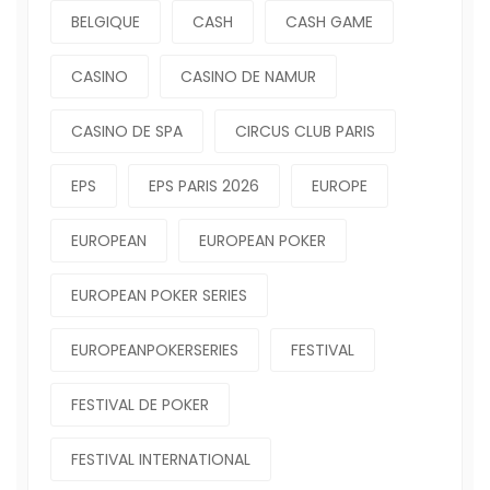
BELGIQUE
CASH
CASH GAME
CASINO
CASINO DE NAMUR
CASINO DE SPA
CIRCUS CLUB PARIS
EPS
EPS PARIS 2026
EUROPE
EUROPEAN
EUROPEAN POKER
EUROPEAN POKER SERIES
EUROPEANPOKERSERIES
FESTIVAL
FESTIVAL DE POKER
FESTIVAL INTERNATIONAL