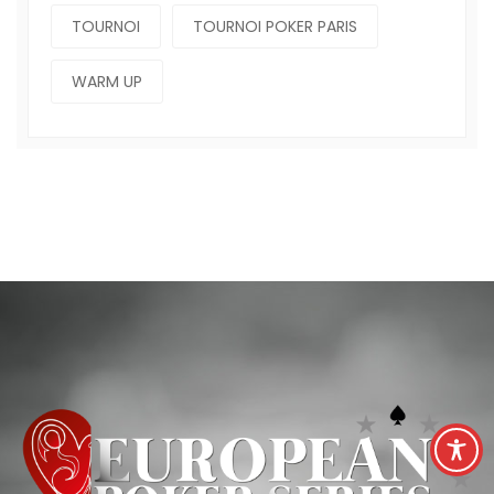
TOURNOI
TOURNOI POKER PARIS
WARM UP