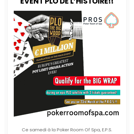
EVENT PLO DE L’HISTOIRE!!
Ce samedi à la Poker Room Of Spa, E.P.S.