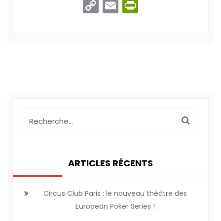
Copy
Email
PrintFriend
Link
ARTICLES RÉCENTS
Circus Club Paris : le nouveau théâtre des
European Poker Series !