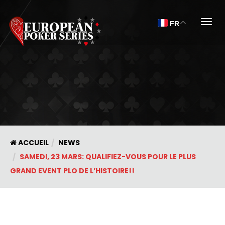
Togg
FR
ACCUEIL
NEWS
SAMEDI, 23 MARS: QUALIFIEZ-VOUS POUR LE PLUS
GRAND EVENT PLO DE L’HISTOIRE!!