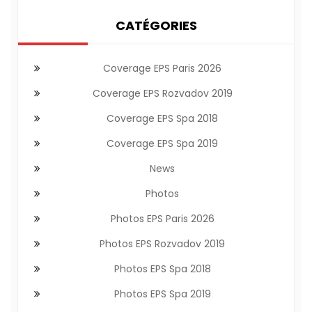
CATÉGORIES
Coverage EPS Paris 2026
Coverage EPS Rozvadov 2019
Coverage EPS Spa 2018
Coverage EPS Spa 2019
News
Photos
Photos EPS Paris 2026
Photos EPS Rozvadov 2019
Photos EPS Spa 2018
Photos EPS Spa 2019