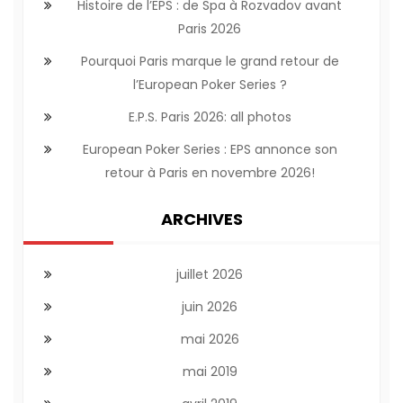
Histoire de l’EPS : de Spa à Rozvadov avant
Paris 2026
Pourquoi Paris marque le grand retour de
l’European Poker Series ?
E.P.S. Paris 2026: all photos
European Poker Series : EPS annonce son
retour à Paris en novembre 2026!
ARCHIVES
juillet 2026
juin 2026
mai 2026
mai 2019