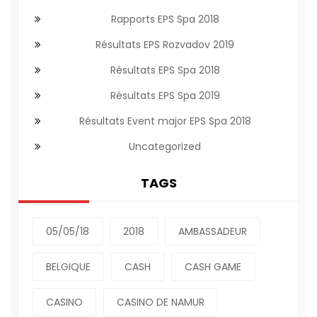
Rapports EPS Spa 2018
Résultats EPS Rozvadov 2019
Résultats EPS Spa 2018
Résultats EPS Spa 2019
Résultats Event major EPS Spa 2018
Uncategorized
TAGS
05/05/18
2018
AMBASSADEUR
BELGIQUE
CASH
CASH GAME
CASINO
CASINO DE NAMUR