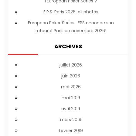
l’European Poker Series ?
E.P.S. Paris 2026: all photos
European Poker Series : EPS annonce son
retour à Paris en novembre 2026!
ARCHIVES
juillet 2026
juin 2026
mai 2026
mai 2019
avril 2019
mars 2019
février 2019