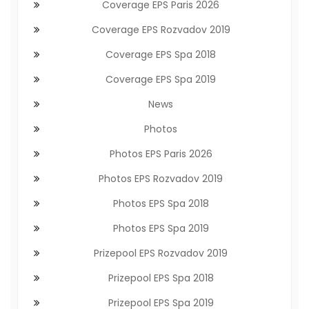
Coverage EPS Paris 2026
Coverage EPS Rozvadov 2019
Coverage EPS Spa 2018
Coverage EPS Spa 2019
News
Photos
Photos EPS Paris 2026
Photos EPS Rozvadov 2019
Photos EPS Spa 2018
Photos EPS Spa 2019
Prizepool EPS Rozvadov 2019
Prizepool EPS Spa 2018
Prizepool EPS Spa 2019