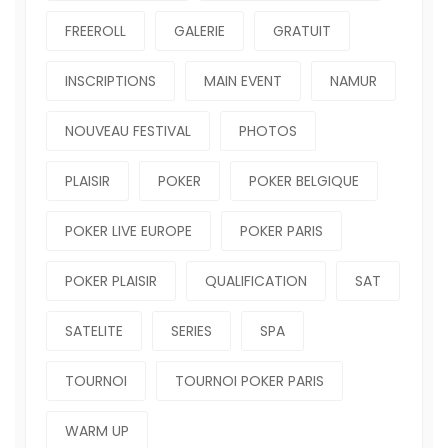
FREEROLL
GALERIE
GRATUIT
INSCRIPTIONS
MAIN EVENT
NAMUR
NOUVEAU FESTIVAL
PHOTOS
PLAISIR
POKER
POKER BELGIQUE
POKER LIVE EUROPE
POKER PARIS
POKER PLAISIR
QUALIFICATION
SAT
SATELITE
SERIES
SPA
TOURNOI
TOURNOI POKER PARIS
WARM UP