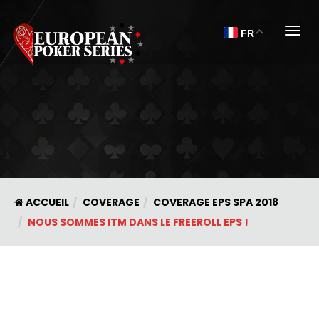
Togg
FR
ACCUEIL
COVERAGE
COVERAGE EPS SPA 2018
NOUS SOMMES ITM DANS LE FREEROLL EPS !