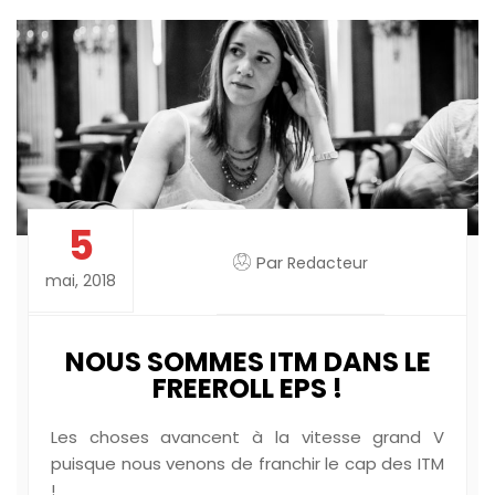
5
Par
Redacteur
mai, 2018
NOUS SOMMES ITM DANS LE
FREEROLL EPS !
Les choses avancent à la vitesse grand V
puisque nous venons de franchir le cap des ITM
!