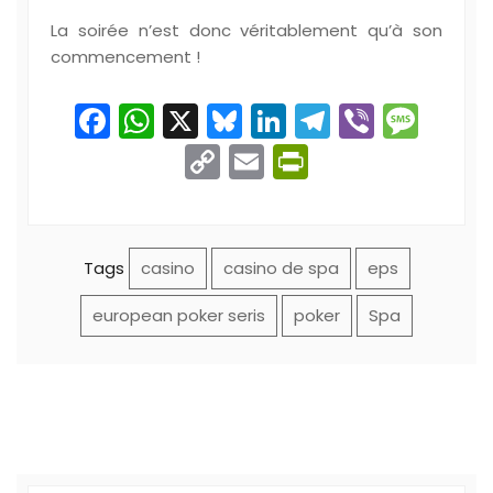
La soirée n’est donc véritablement qu’à son
commencement !
Facebook
WhatsApp
X
Bluesky
LinkedIn
Telegram
Viber
Mes
Copy
Email
PrintFriend
Link
Tags
casino
casino de spa
eps
european poker seris
poker
Spa