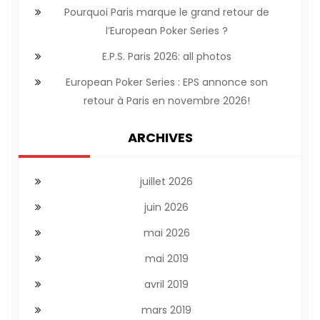
Pourquoi Paris marque le grand retour de
l’European Poker Series ?
E.P.S. Paris 2026: all photos
European Poker Series : EPS annonce son
retour à Paris en novembre 2026!
ARCHIVES
juillet 2026
juin 2026
mai 2026
mai 2019
avril 2019
mars 2019