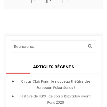
ARTICLES RÉCENTS
Circus Club Paris : le nouveau théâtre des
European Poker Series !
Histoire de l’EPS : de Spa à Rozvadov avant
Paris 2026