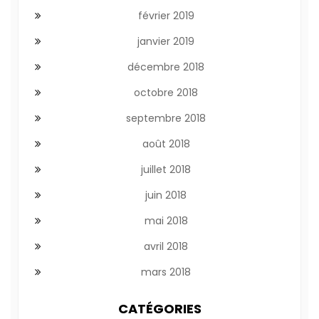
février 2019
janvier 2019
décembre 2018
octobre 2018
septembre 2018
août 2018
juillet 2018
juin 2018
mai 2018
avril 2018
mars 2018
CATÉGORIES