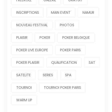
FREEROLL
GALERIE
GRATUIT
INSCRIPTIONS
MAIN EVENT
NAMUR
NOUVEAU FESTIVAL
PHOTOS
PLAISIR
POKER
POKER BELGIQUE
POKER LIVE EUROPE
POKER PARIS
POKER PLAISIR
QUALIFICATION
SAT
SATELITE
SERIES
SPA
TOURNOI
TOURNOI POKER PARIS
WARM UP