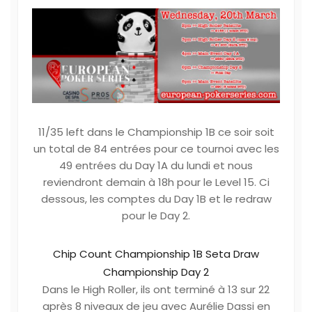
11/35 left dans le Championship 1B ce soir soit
un total de 84 entrées pour ce tournoi avec les
49 entrées du Day 1A du lundi et nous
reviendront demain à 18h pour le Level 15. Ci
dessous, les comptes du Day 1B et le redraw
pour le Day 2.
Chip Count Championship 1B Seta Draw
Championship Day 2
Dans le High Roller, ils ont terminé à 13 sur 22
après 8 niveaux de jeu avec Aurélie Dassi en