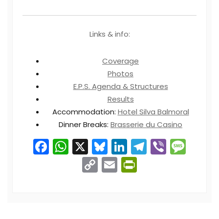
Links & info:
Coverage
Photos
E.P.S. Agenda & Structures
Results
Accommodation:
Hotel Silva Balmoral
Dinner Breaks:
Brasserie du Casino
Facebook
WhatsApp
X
Bluesky
LinkedIn
Telegram
Viber
Mes
Copy
Email
PrintFriend
Link