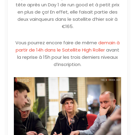
tête après un Day 1 de run good et à petit prix
en plus de ça! En effet, elle faisait partie des
deux vainqueurs dans le satellite d’hier soir à
€165.
Vous pourrez encore faire de même
demain à
partir de 14h dans le Satellite High Roller
avant
la reprise à 15h pour les trois derniers niveaux
d’inscription.