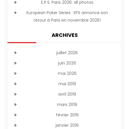
E.P.S. Paris 2026: all photos
European Poker Series : EPS annonce son
retour à Paris en novembre 2026!
ARCHIVES
juillet 2026
juin 2026
mai 2026
mai 2019
avril 2019
mars 2019
février 2019
janvier 2019