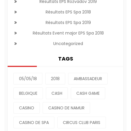
Résultats EPS Rozvadov 2019
Résultats EPS Spa 2018
Résultats EPS Spa 2019
Résultats Event major EPS Spa 2018
Uncategorized
TAGS
05/05/18
2018
AMBASSADEUR
BELGIQUE
CASH
CASH GAME
CASINO
CASINO DE NAMUR
CASINO DE SPA
CIRCUS CLUB PARIS