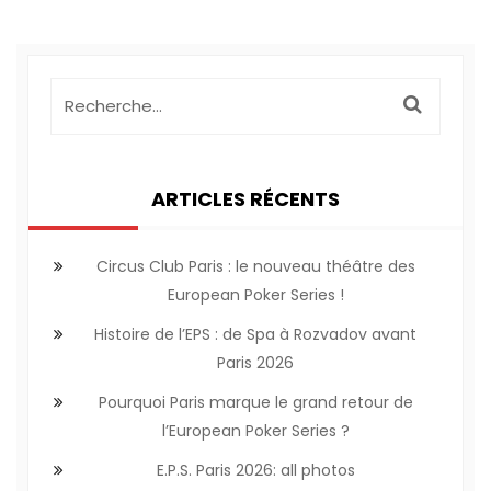
ARTICLES RÉCENTS
Circus Club Paris : le nouveau théâtre des
European Poker Series !
Histoire de l’EPS : de Spa à Rozvadov avant
Paris 2026
Pourquoi Paris marque le grand retour de
l’European Poker Series ?
E.P.S. Paris 2026: all photos