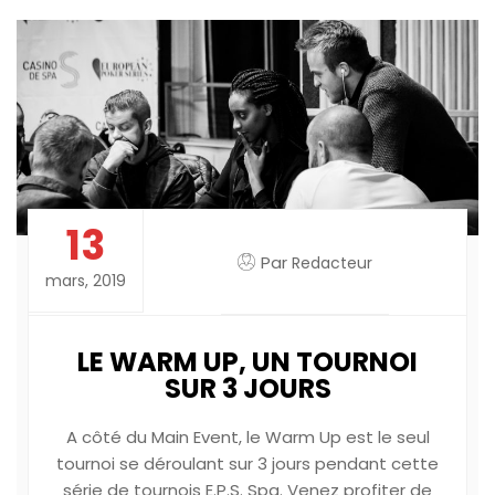
13
Par
Redacteur
mars, 2019
LE WARM UP, UN TOURNOI
SUR 3 JOURS
A côté du Main Event, le Warm Up est le seul
tournoi se déroulant sur 3 jours pendant cette
série de tournois E.P.S. Spa. Venez profiter de