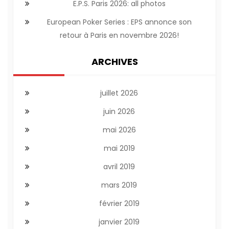
E.P.S. Paris 2026: all photos
European Poker Series : EPS annonce son
retour à Paris en novembre 2026!
ARCHIVES
juillet 2026
juin 2026
mai 2026
mai 2019
avril 2019
mars 2019
février 2019
janvier 2019