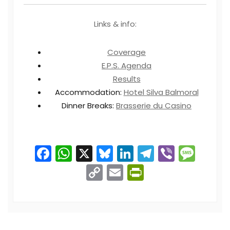
Links & info:
Coverage
E.P.S. Agenda
Results
Accommodation:
Hotel Silva Balmoral
Dinner Breaks:
Brasserie du Casino
Facebook
WhatsApp
X
Bluesky
LinkedIn
Telegram
Viber
Mes
Copy
Email
PrintFriend
Link