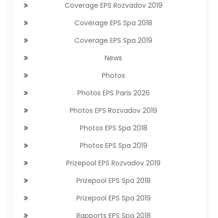
Coverage EPS Rozvadov 2019
Coverage EPS Spa 2018
Coverage EPS Spa 2019
News
Photos
Photos EPS Paris 2026
Photos EPS Rozvadov 2019
Photos EPS Spa 2018
Photos EPS Spa 2019
Prizepool EPS Rozvadov 2019
Prizepool EPS Spa 2018
Prizepool EPS Spa 2019
Rapports EPS Spa 2018