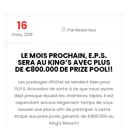
16
Par
Redacteur
mars, 2019
LE MOIS PROCHAIN, E.P.S.
SERA AU KING’S AVEC PLUS
DE €800.000 DE PRIZE POOL!!
Les packages d’hôtel se vendent bien pour
l’E.P.S. Rozvadov de sorte à ce que nous ayons
déjà presque épuisé les chambres triples. Il est
cependant encore largement temps de vous
assurer une place afin de participer à cette
étape aux prize pools garantis de €800.000 au
King’s Resort!!