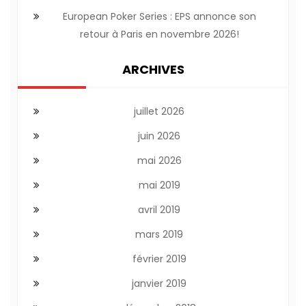
European Poker Series : EPS annonce son
retour à Paris en novembre 2026!
ARCHIVES
juillet 2026
juin 2026
mai 2026
mai 2019
avril 2019
mars 2019
février 2019
janvier 2019