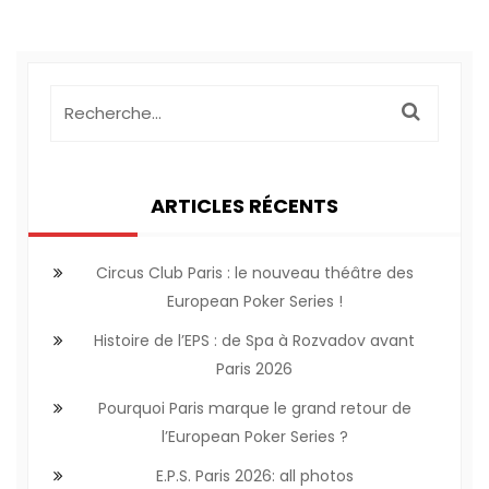
ARTICLES RÉCENTS
Circus Club Paris : le nouveau théâtre des
European Poker Series !
Histoire de l’EPS : de Spa à Rozvadov avant
Paris 2026
Pourquoi Paris marque le grand retour de
l’European Poker Series ?
E.P.S. Paris 2026: all photos