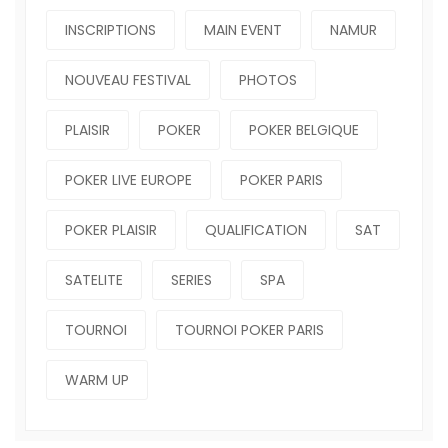
INSCRIPTIONS
MAIN EVENT
NAMUR
NOUVEAU FESTIVAL
PHOTOS
PLAISIR
POKER
POKER BELGIQUE
POKER LIVE EUROPE
POKER PARIS
POKER PLAISIR
QUALIFICATION
SAT
SATELITE
SERIES
SPA
TOURNOI
TOURNOI POKER PARIS
WARM UP