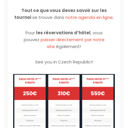
Tout ce que vous devez savoir sur les
tournoi
se trouve dans
notre agenda en ligne
.
Pour
les réservations d’hôtel
, vous
pouvez
passer directement par notre
site
également!
See you in Czech Republic!!