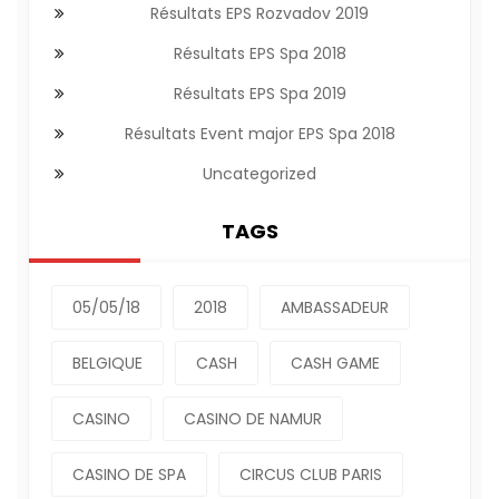
Résultats EPS Rozvadov 2019
Résultats EPS Spa 2018
Résultats EPS Spa 2019
Résultats Event major EPS Spa 2018
Uncategorized
TAGS
05/05/18
2018
AMBASSADEUR
BELGIQUE
CASH
CASH GAME
CASINO
CASINO DE NAMUR
CASINO DE SPA
CIRCUS CLUB PARIS