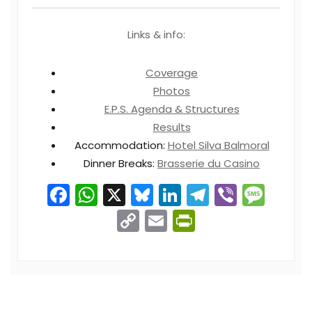
Links & info:
Coverage
Photos
E.P.S. Agenda & Structures
Results
Accommodation:
Hotel Silva Balmoral
Dinner Breaks:
Brasserie du Casino
Facebook
WhatsApp
X
Bluesky
LinkedIn
Telegram
Viber
Mes
Copy
Email
PrintFriend
Link